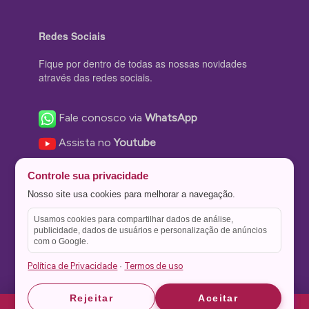
Redes Sociais
Fique por dentro de todas as nossas novidades
através das redes sociais.
Fale conosco via
WhatsApp
Assista no
Youtube
Nos acompanhe no
Facebook
Controle sua privacidade
Nos siga no
Instagram
Nosso site usa cookies para melhorar a navegação.
Nos siga no
Twitter
Usamos cookies para compartilhar dados de análise,
publicidade, dados de usuários e personalização de anúncios
Salve no
Pinterest
com o Google.
Política de Privacidade
Termos de uso
·
Astrid
Astrid
Rejeitar
Aceitar