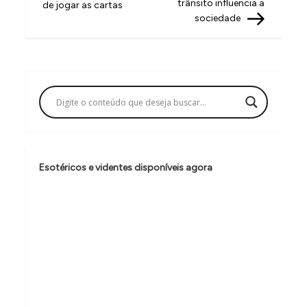
v
trânsito influencia a
de jogar as cartas
sociedade
e
g
a
ç
ã
o
d
Esotéricos e videntes disponíveis agora
e
P
o
s
t