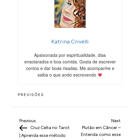
Katrina Crivelli
Apaixonada por espiritualidade, dias
ensolarados e boa comida. Gosta de escrever
contos e dar boas risadas. Me acompanhe e
saiba o que ando escrevendo
PREVISÕES
N
Previous
Next
Previous
Next
Post
Post
Cruz Celta no Tarot
Plutão em Câncer –
a
Entenda como esse
| Aprenda esse método