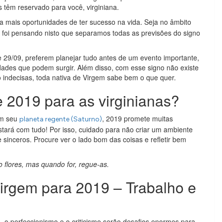
 têm reservado para você, virginiana.
a mais oportunidades de ter sucesso na vida. Seja no âmbito
 E foi pensando nisto que separamos todas as previsões do signo
e 29/09, preferem planejar tudo antes de um evento importante,
idades que podem surgir. Além disso, com esse signo não existe
indecisas, toda nativa de Virgem sabe bem o que quer.
 2019 para as virginianas?
om seu
, 2019 promete muitas
planeta regente (Saturno)
estará com tudo! Por isso, cuidado para não criar um ambiente
inceros. Procure ver o lado bom das coisas e refletir bem
 flores, mas quando for, regue-as.
irgem para 2019 – Trabalho e
, o perfeccionismo e o criticismo serão desafios enormes para