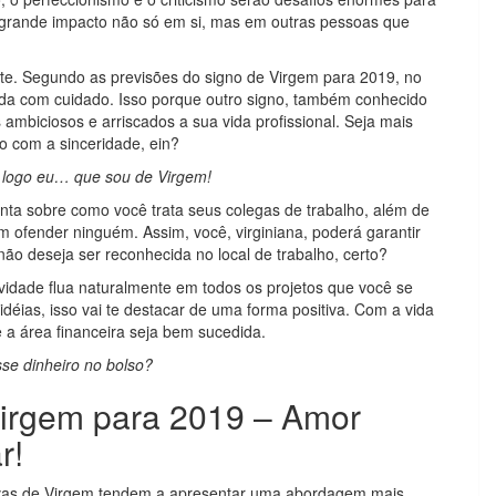
o grande impacto não só em si, mas em outras pessoas que
ente. Segundo as previsões do signo de Virgem para 2019, no
da com cuidado. Isso porque outro signo, também conhecido
s ambiciosos e arriscados a sua vida profissional. Seja mais
do com a sinceridade, ein?
r, logo eu… que sou de Virgem!
nta sobre como você trata seus colegas de trabalho, além de
m ofender ninguém. Assim, você, virginiana, poderá garantir
não deseja ser reconhecida no local de trabalho, certo?
ividade flua naturalmente em todos os projetos que você se
 idéias, isso vai te destacar de uma forma positiva. Com a vida
 a área financeira seja bem sucedida.
sse dinheiro no bolso?
Virgem para 2019 – Amor
r!
ivas de Virgem tendem a apresentar uma abordagem mais