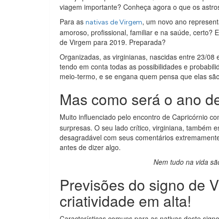
viagem importante? Conheça agora o que os astros
Para as
, um novo ano represent
nativas de Virgem
amoroso, profissional, familiar e na saúde, certo?
de Virgem para 2019. Preparada?
Organizadas, as virginianas, nascidas entre 23/08 
tendo em conta todas as possibilidades e probabil
meio-termo, e se engana quem pensa que elas são 
Mas como será o ano de
Muito influenciado pelo encontro de Capricórnio c
surpresas. O seu lado crítico, virginiana, também 
desagradável com seus comentários extremamente s
antes de dizer algo.
Nem tudo na vida são
Previsões do signo de V
criatividade em alta!
Características comuns para as nativas deste signo