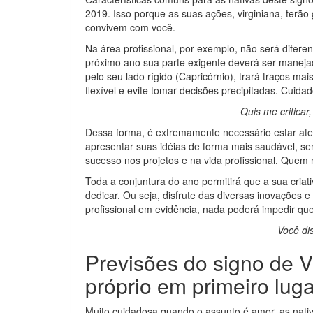
2019. Isso porque as suas ações, virginiana, terã
convivem com você.
Na área profissional, por exemplo, não será difer
próximo ano sua parte exigente deverá ser maneja
pelo seu lado rígido (Capricórnio), trará traços mai
flexível e evite tomar decisões precipitadas. Cuida
Quis me critica
Dessa forma, é extremamente necessário estar ate
apresentar suas idéias de forma mais saudável, se
sucesso nos projetos e na vida profissional. Quem 
Toda a conjuntura do ano permitirá que a sua criat
dedicar. Ou seja, disfrute das diversas inovações e
profissional em evidência, nada poderá impedir que
Você di
Previsões do signo de 
próprio em primeiro luga
Muito cuidadosa quando o assunto é amor, as nat