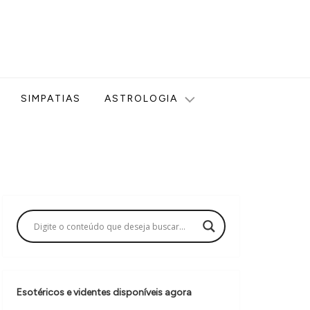
ologia, Tarot, Vidência, Bem-estar e Esoterismo aqui no blog
SIMPATIAS
ASTROLOGIA
Esotéricos e videntes disponíveis agora