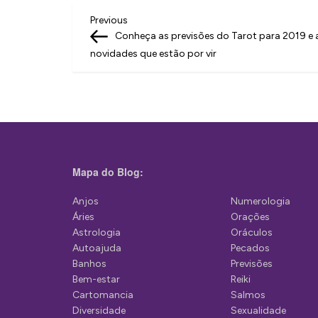
N
Previous
Previous
Post
Conheça as previsões do Tarot para 2019 e 
a
novidades que estão por vir
v
e
g
a
ç
Mapa do Blog:
ã
Anjos
Numerologia
o
Áries
Orações
d
Astrologia
Oráculos
Autoajuda
Pecados
e
Banhos
Previsões
P
Bem-estar
Reiki
Cartomancia
Salmos
o
Diversidade
Sexualidade