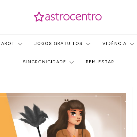
icas no nosso portal de conteúdo. Saiba agora tudo sobre Astr
do Astrocentro!
TAROT
JOGOS GRATUITOS
VIDÊNCIA
SINCRONICIDADE
BEM-ESTAR