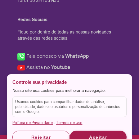
Tarot do Sim ou Não
Redes Sociais
Fique por dentro de todas as nossas novidades
através das redes sociais.
Fale conosco via
WhatsApp
Assista no
Youtube
Nos acompanhe no
Facebook
Controle sua privacidade
Nos siga no
Instagram
Nosso site usa cookies para melhorar a navegação.
Nos siga no
Twitter
Usamos cookies para compartilhar dados de análise,
publicidade, dados de usuários e personalização de anúncios
Salve no
Pinterest
com o Google.
Política de Privacidade
Termos de uso
·
Astrid
Astrid
Rejeitar
Aceitar