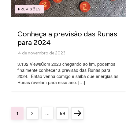
PREVISÕES
Conheça a previsão das Runas
para 2024
3.132 ViewsCom 2023 chegando ao fim, podemos
finalmente conhecer a previsão das Runas para
2024. Então venha comigo e saiba que energias as
Runas revelam para esse ano. […]
P
…
Page
Page
Page
Next
1
2
59
a
page
g