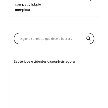
e
compatibilidade
g
completa
a
ç
ã
o
d
e
Esotéricos e videntes disponíveis agora
P
o
s
t