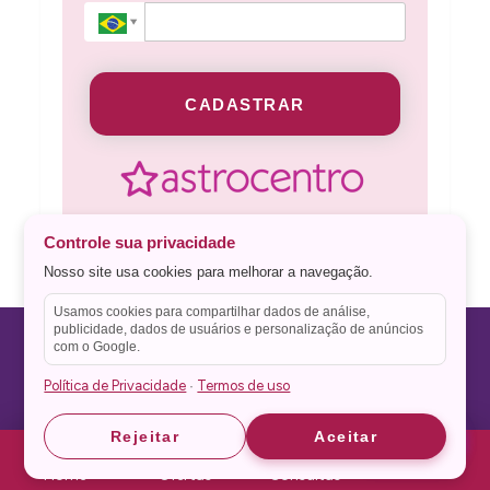
CADASTRAR
Controle sua privacidade
Nosso site usa cookies para melhorar a navegação.
Usamos cookies para compartilhar dados de análise,
publicidade, dados de usuários e personalização de anúncios
com o Google.
Mapa do Blog:
Política de Privacidade
Termos de uso
·
Anjos
Astrid
Astrid
Rejeitar
Aceitar
Áries
Home
Ofertas
Consultas
Astrologia