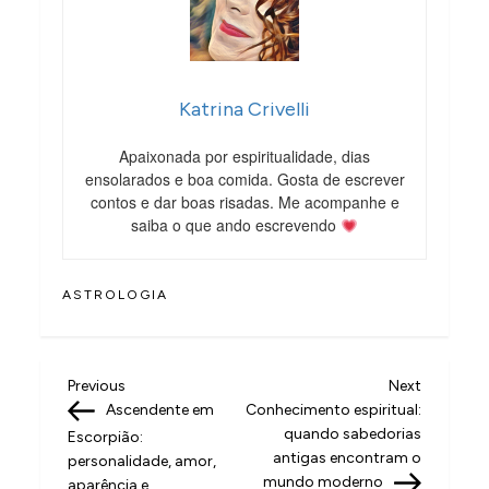
Katrina Crivelli
Apaixonada por espiritualidade, dias
ensolarados e boa comida. Gosta de escrever
contos e dar boas risadas. Me acompanhe e
saiba o que ando escrevendo
ASTROLOGIA
N
Previous
Next
Previous
Next
Post
Post
Ascendente em
Conhecimento espiritual:
a
quando sabedorias
Escorpião:
v
antigas encontram o
personalidade, amor,
mundo moderno
aparência e