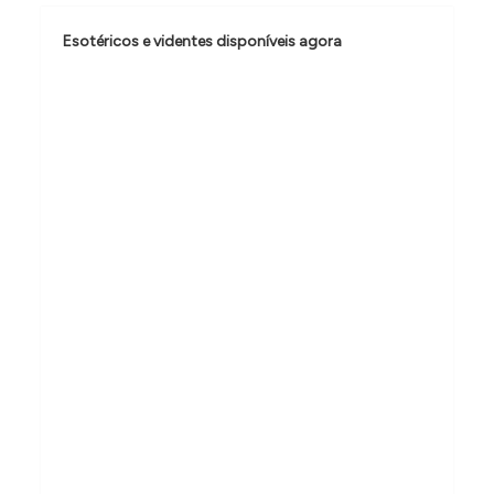
o
Esotéricos e videntes disponíveis agora
d
e
P
o
s
t