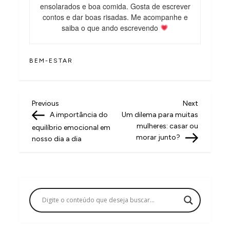
ensolarados e boa comida. Gosta de escrever
contos e dar boas risadas. Me acompanhe e
saiba o que ando escrevendo
BEM-ESTAR
N
Previous
Next
Previous
Next
Post
Post
A importância do
Um dilema para muitas
a
mulheres: casar ou
equilíbrio emocional em
v
morar junto?
nosso dia a dia
e
g
a
ç
ã