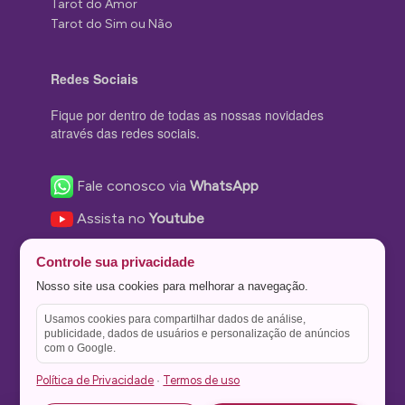
Tarot do Amor
Tarot do Sim ou Não
Redes Sociais
Fique por dentro de todas as nossas novidades
através das redes sociais.
Fale conosco via
WhatsApp
Assista no
Youtube
Nos acompanhe no
Facebook
Controle sua privacidade
Nos siga no
Instagram
Nosso site usa cookies para melhorar a navegação.
Nos siga no
Twitter
Usamos cookies para compartilhar dados de análise,
publicidade, dados de usuários e personalização de anúncios
Salve no
Pinterest
com o Google.
Política de Privacidade
Termos de uso
·