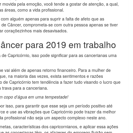
er movida pela emoção, você tende a gostar de atenção, a qual,
s áreas, como a vida profissional.
 com alguém apenas para suprir a falta de afeto que as
no de Câncer, comprometa-se com outra pessoa apenas se tiver
çar coraçõezinhos mais desavisados.
Câncer para 2019 em trabalho
de Capricórnio, isso pode significar para as cancerianas uma
e vai além de apenas retorno financeiro. Para a mulher de
que, na maioria das vezes, exista sentimentos e razões
no de Capricórnio tem tendência a fazer tudo visando o lucro que
 trava para a canceriana.
m copo d’água em uma tempestade!
or isso, para garantir que esse seja um período positivo até
ce e use as vibrações que Capricórnio pode trazer da melhor
da profissional não seja um aspecto complexo neste ano.
metas, características dos capricornianos, e aplicar essa ações
ue as cancerianas têm, os afazeres do emprego fluirão sem