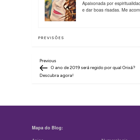
Apaixonada por espiritualida
e dar boas risadas. Me aco
PREVISÕES
N
Previous
Previous
Post
O ano de 2019 será regido por qual Orixá?
a
Descubra agora!
v
e
g
a
ç
Mapa do Blog:
ã