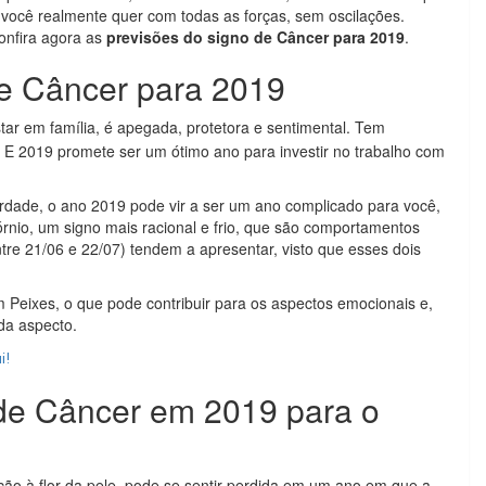
 você realmente quer com todas as forças, sem oscilações.
onfira agora as
previsões do signo de Câncer para 2019
.
de Câncer para 2019
tar em família, é apegada, protetora e sentimental. Tem
. E 2019 promete ser um ótimo ano para investir no trabalho com
rdade, o ano 2019 pode vir a ser um ano complicado para você,
córnio, um signo mais racional e frio, que são comportamentos
tre 21/06 e 22/07) tendem a apresentar, visto que esses dois
em Peixes, o que pode contribuir para os aspectos emocionais e,
da aspecto.
i!
 de Câncer em 2019 para o
ção à flor da pele, pode se sentir perdida em um ano em que a