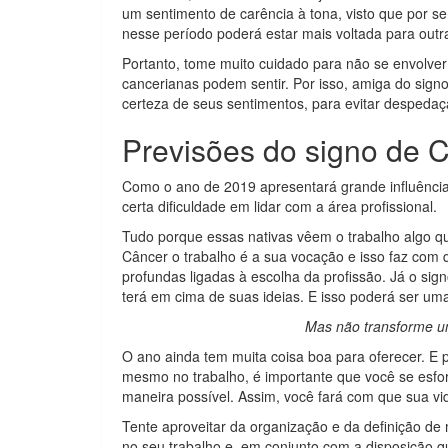
um sentimento de carência à tona, visto que por s
nesse período poderá estar mais voltada para outra
Portanto, tome muito cuidado para não se envolver
cancerianas podem sentir. Por isso, amiga do sig
certeza de seus sentimentos, para evitar despeda
Previsões do signo de 
Como o ano de 2019 apresentará grande influência 
certa dificuldade em lidar com a área profissional.
Tudo porque essas nativas vêem o trabalho algo qu
Câncer o trabalho é a sua vocação e isso faz com 
profundas ligadas à escolha da profissão. Já o sig
terá em cima de suas ideias. E isso poderá ser uma
Mas não transforme u
O ano ainda tem muita coisa boa para oferecer. E p
mesmo no trabalho, é importante que você se esfor
maneira possível. Assim, você fará com que sua vi
Tente aproveitar da organização e da definição de 
no seu trabalho e, em conjunto com a disposição q