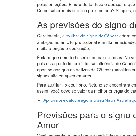
pelas emoções. É hora de ter foco e abraçar o que
Como saber mais sobre o próximo ano? Simples, c
As previsões do signo 
Geralmente, a
adora es
mulher do signo de Câncer
ambição no âmbito profissional e muita tenacidade
muita atenção e dedicação.
É claro que nem tudo será um mar de rosas. Na ve
pois esse período terá intensa influência de Capri
opostos aos que as nativas de Câncer (nascidas en
signos são complementares.
Para auxiliar no equilíbrio, Netuno se encontrará 
assim, você deve se valer da melhor energia de ca
Aproveite e calcule agora o seu Mapa Astral aqu
Previsões para o signo
Amor
Você, canceriana, que tem a sensibilidade e a emo