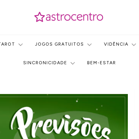
icas no nosso portal de conteúdo. Saiba agora tudo sobre Astr
do Astrocentro!
TAROT
JOGOS GRATUITOS
VIDÊNCIA
SINCRONICIDADE
BEM-ESTAR