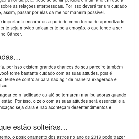
 sobre as relações interpessoais. Por isso deverá ter um cuidado
e, assim, passar por elas da melhor maneira possível.
 é importante encarar esse período como forma de aprendizado
ento seja movido unicamente pela emoção, o que tende a ser
gno Câncer.
sadas…
ria, por isso existem grandes chances do seu parceiro também
você tome bastante cuidado com as suas atitudes, pois é
o, tente se controlar para não agir de maneira exagerada e
isco.
magoar com facilidade ou até se tornarem manipuladoras quando
stão. Por isso, o zelo com as suas atitudes será essencial e a
unicação seja clara e não aconteçam desentendimentos e
que estão solteiras…
mento, o posicionamento dos astros no ano de 2019 pode trazer