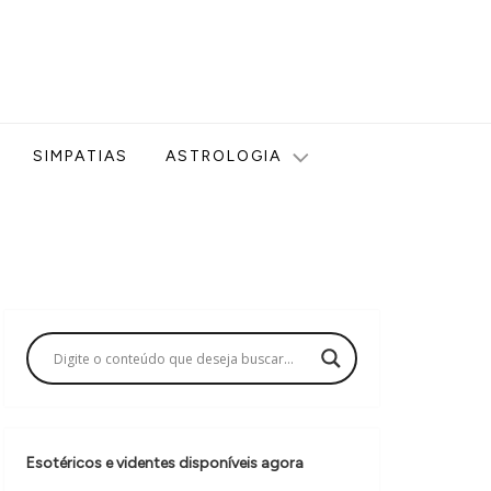
ologia, Tarot, Vidência, Bem-estar e Esoterismo aqui no blog
SIMPATIAS
ASTROLOGIA
Esotéricos e videntes disponíveis agora