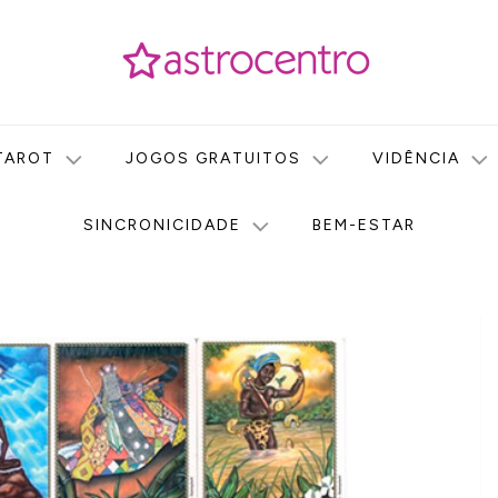
icas no nosso portal de conteúdo. Saiba agora tudo sobre Astr
do Astrocentro!
TAROT
JOGOS GRATUITOS
VIDÊNCIA
SINCRONICIDADE
BEM-ESTAR