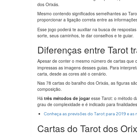
dos Orixás.
Mesmo contendo significados semelhantes ao Tarot t
proporcionar a ligação correta entre as informaçõ
Esse jogo poderá te auxiliar na busca de resposta
sorte, seus caminhos, te dar conselhos e te guiar.
Diferenças entre Tarot t
Apesar de conter o mesmo número de cartas que o T
impressas as imagens desses guias. Para interpret
carta, desde as cores até o cenário.
Nas 78 cartas do baralho dos Orixás, as figuras sã
composição.
Há
três métodos de jogar
esse Tarot: o método d
grau de complexidade e é indicado para finalidades
Conheça as previsões do Tarot para 2019 e as 
Cartas do Tarot dos Ori