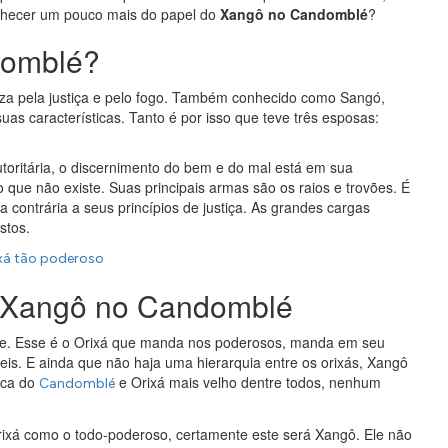
onhecer um pouco mais do papel do
Xangô no Candomblé
?
domblé?
eza pela justiça e pelo fogo. Também conhecido como Sangó,
s características. Tanto é por isso que teve três esposas:
toritária, o discernimento do bem e do mal está em sua
o que não existe. Suas principais armas são os raios e trovões. É
contrária a seus princípios de justiça. As grandes cargas
stos.
ixá tão poderoso
 Xangô no Candomblé
rre. Esse é o Orixá que manda nos poderosos, manda em seu
reis. E ainda que não haja uma hierarquia entre os orixás, Xangô
rca do
e Orixá mais velho dentre todos, nenhum
Candomblé
Orixá como o todo-poderoso, certamente este será Xangô. Ele não