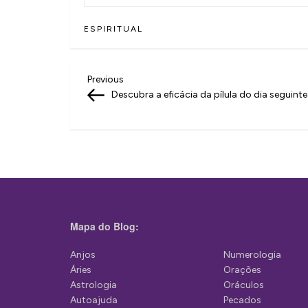
ESPIRITUAL
N
Previous
Previous
Post
Descubra a eficácia da pílula do dia seguinte
a
v
e
g
a
ç
Mapa do Blog:
ã
Anjos
Numerologia
o
Áries
Orações
d
Astrologia
Oráculos
Autoajuda
Pecados