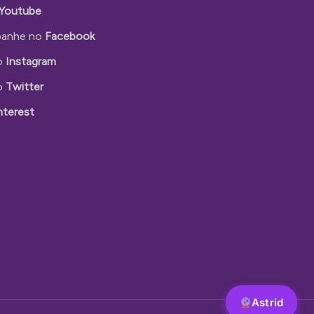
Youtube
anhe no
Facebook
o
Instagram
o
Twitter
nterest
Astrid
Astrid