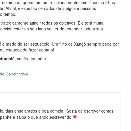
roblema de quem tem um relacionamento com filhos ou filhas
e. Afinal, eles estão cercados de amigos e pessoas
 o tempo.
rategicamente atingir todos os objetivos. Ele terá muita
ecide estar ao seu lado vai ter de entender toda a sua
ô é o medo de ser esquecido. Um filho de Xangô sempre pede por
ou esqueça de fazer contato!
ndomblé
, confira também:
s do Candomblé
de, dias ensolarados e boa comida. Gosta de escrever contos
mpanhe e saiba o que ando escrevendo