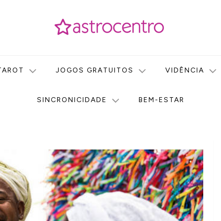
icas no nosso portal de conteúdo. Saiba agora tudo sobre Astr
do Astrocentro!
TAROT
JOGOS GRATUITOS
VIDÊNCIA
SINCRONICIDADE
BEM-ESTAR