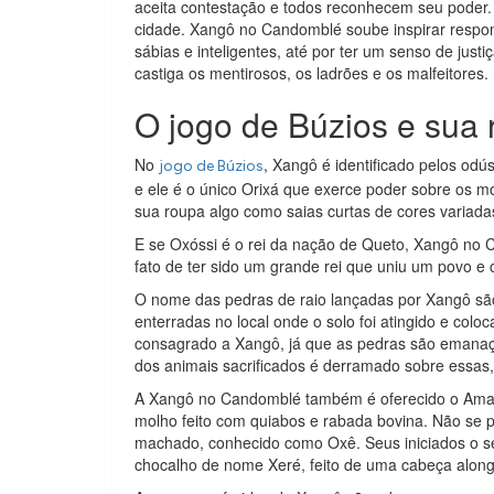
aceita contestação e todos reconhecem seu poder. O
cidade. Xangô no Candomblé soube inspirar respon
sábias e inteligentes, até por ter um senso de justiç
castiga os mentirosos, os ladrões e os malfeitores.
O jogo de Búzios e sua
No
, Xangô é identificado pelos od
jogo de Búzios
e ele é o único Orixá que exerce poder sobre os 
sua roupa algo como saias curtas de cores variada
E se Oxóssi é o rei da nação de Queto, Xangô no 
fato de ter sido um grande rei que uniu um povo e 
O nome das pedras de raio lançadas por Xangô sã
enterradas no local onde o solo foi atingido e colo
consagrado a Xangô, já que as pedras são emanaç
dos animais sacrificados é derramado sobre essas, 
A Xangô no Candomblé também é oferecido o Amal
molho feito com quiabos e rabada bovina. Não se 
machado, conhecido como Oxê. Seus iniciados o
chocalho de nome Xeré, feito de uma cabeça alon