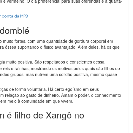
 e vermelho. O dia preferencial para suas oferendas é a quarta-
r conta da MPB
ndomblé
 muito fortes, com uma quantidade de gordura corporal em
tura óssea suportando o físico avantajado. Além deles, há os que
ia muito positiva. São respeitados e conscientes dessa
e reis e rainhas, mostrando os motivos pelos quais são filhos do
ndes grupos, mas nutrem uma solidão positiva, mesmo quase
tiças de forma voluntária. Há certo egoísmo em seus
m relação ao gasto de dinheiro. Amam o poder, o conhecimento
e em meio à comunidade em que vivem.
 é filho de Xangô no