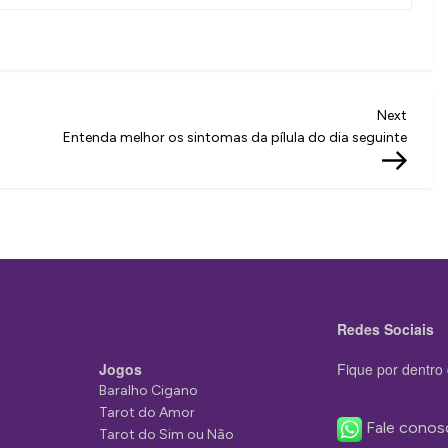
Next
Next
Post
Entenda melhor os sintomas da pílula do dia seguinte
Redes Sociais
Jogos
Fique por dentro 
Baralho Cigano
Tarot do Amor
Fale conos
Tarot do Sim ou Não