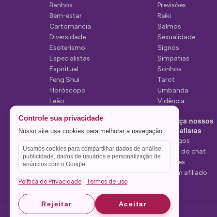
e
Banhos
Previsões
P
Bem-estar
Reiki
Cartomancia
Salmos
o
Diversidade
Sexualidade
s
Esoterismo
Signos
Especialistas
Simpatias
t
Espiritual
Sonhos
Feng Shui
Tarot
Horóscopo
Umbanda
Leão
Vidência
Lua
Controle sua privacidade
Conheça nossos
Mediunidade
Especialistas
Nosso site usa cookies para melhorar a navegação.
Mensagens
Tarólogos
Usamos cookies para compartilhar dados de análise,
Estelas do chat
publicidade, dados de usuários e personalização de
Videntes
anúncios com o Google.
Seja um afiliado
Política de Privacidade
Termos de uso
·
Rejeitar
Aceitar