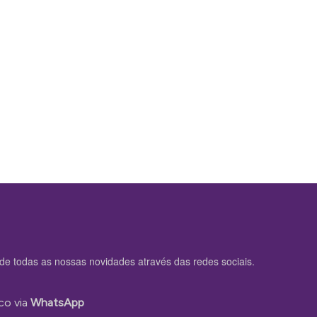
de todas as nossas novidades através das redes sociais.
co via
WhatsApp