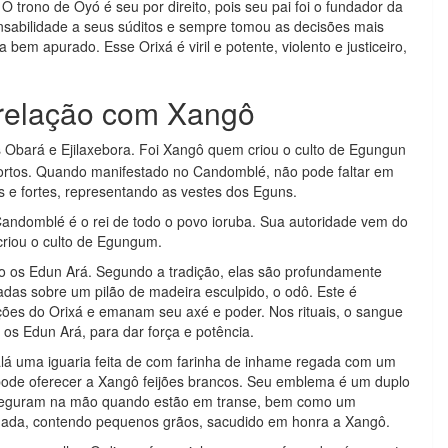
 trono de Oyó é seu por direito, pois seu pai foi o fundador da
sabilidade a seus súditos e sempre tomou as decisões mais
a bem apurado. Esse Orixá é viril e potente, violento e justiceiro,
 relação com Xangô
ús Obará e Ejilaxebora. Foi Xangô quem criou o culto de Egungun
mortos. Quando manifestado no Candomblé, não pode faltar em
s e fortes, representando as vestes dos Eguns.
Candomblé é o rei de todo o povo ioruba. Sua autoridade vem do
criou o culto de Egungum.
o os Edun Ará. Segundo a tradição, elas são profundamente
cadas sobre um pilão de madeira esculpido, o odô. Este é
ões do Orixá e emanam seu axé e poder. Nos rituais, o sangue
os Edun Ará, para dar força e potência.
á uma iguaria feita de com farinha de inhame regada com um
pode oferecer a Xangô feijões brancos. Seu emblema é um duplo
 seguram na mão quando estão em transe, bem como um
gada, contendo pequenos grãos, sacudido em honra a Xangô.