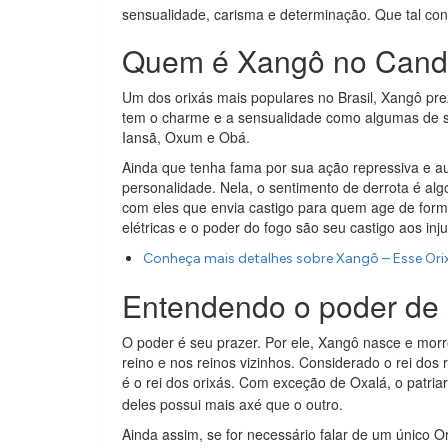
sensualidade, carisma e determinação. Que tal c
Quem é Xangô no Can
Um dos orixás mais populares no Brasil, Xangô pr
tem o charme e a sensualidade como algumas de sua
Iansã, Oxum e Obá.
Ainda que tenha fama por sua ação repressiva e au
personalidade. Nela, o sentimento de derrota é alg
com eles que envia castigo para quem age de forma 
elétricas e o poder do fogo são seu castigo aos inju
Conheça mais detalhes sobre Xangô – Esse Or
Entendendo o poder de
O poder é seu prazer. Por ele, Xangô nasce e mo
reino e nos reinos vizinhos. Considerado o rei dos 
é o rei dos orixás. Com exceção de Oxalá, o patria
deles possui mais axé que o outro.
Ainda assim, se for necessário falar de um único 