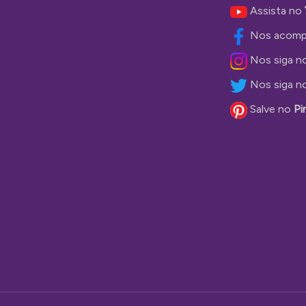
Assista no
Nos acomp
Nos siga n
Nos siga n
Salve no
Pi