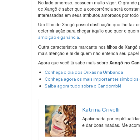
No lado amoroso, possuem muito vigor. O grande p
de Xangô é saber que a concorrência será constant
interessadas em seus atributos amorosos por todo
Um filho de Xangô possui obstinação que lhe faz est
determinação para chegar àquilo que quer e quem d
.
ambição e ganância
Outra característica marcante nos filhos de Xang
mais atenção e ai de quem não entenda seu papel 
Agora que você já sabe mais sobre
Xangô no Ca
Conheça o dia dos Orixás na Umbanda
Conheça agora os mais importantes símbolo
Saiba agora tudo sobre o Candomblé
Katrina Crivelli
Apaixonada por espiritualida
e dar boas risadas. Me aco