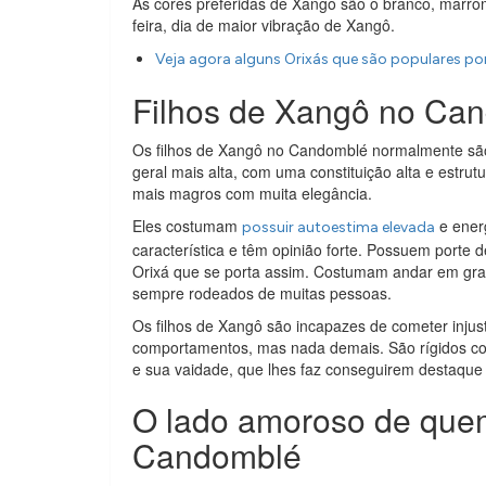
As cores preferidas de Xangô são o branco, marrom
feira, dia de maior vibração de Xangô.
Veja agora alguns Orixás que são populares po
Filhos de Xangô no Ca
Os filhos de Xangô no Candomblé normalmente são
geral mais alta, com uma constituição alta e estru
mais magros com muita elegância.
Eles costumam
e energ
possuir autoestima elevada
característica e têm opinião forte. Possuem porte d
Orixá que se porta assim. Costumam andar em gra
sempre rodeados de muitas pessoas.
Os filhos de Xangô são incapazes de cometer injus
comportamentos, mas nada demais. São rígidos co
e sua vaidade, que lhes faz conseguirem destaqu
O lado amoroso de quem
Candomblé