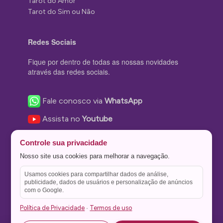
Tarot do Amor
Tarot do Sim ou Não
Redes Sociais
Fique por dentro de todas as nossas novidades
através das redes sociais.
Fale conosco via
WhatsApp
Assista no
Youtube
Nos acompanhe no
Facebook
Controle sua privacidade
Nos siga no
Instagram
Nosso site usa cookies para melhorar a navegação.
Nos siga no
Twitter
Usamos cookies para compartilhar dados de análise,
publicidade, dados de usuários e personalização de anúncios
Salve no
Pinterest
com o Google.
Política de Privacidade
Termos de uso
·