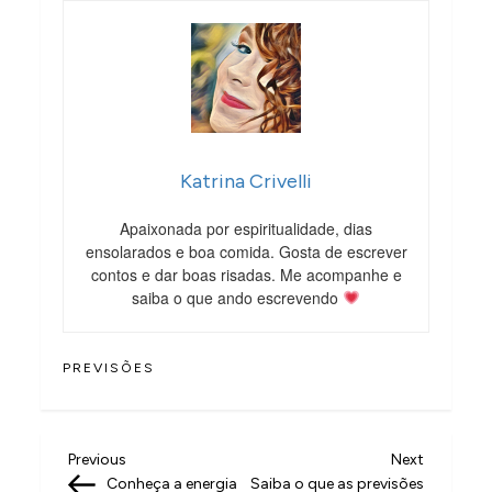
Katrina Crivelli
Apaixonada por espiritualidade, dias
ensolarados e boa comida. Gosta de escrever
contos e dar boas risadas. Me acompanhe e
saiba o que ando escrevendo
PREVISÕES
N
Previous
Next
Previous
Next
Post
Post
Conheça a energia
Saiba o que as previsões