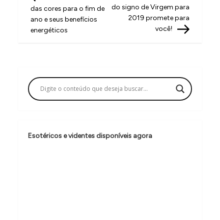
a
do signo de Virgem para
das cores para o fim de
v
2019 promete para
ano e seus benefícios
você!
energéticos
e
g
a
ç
ã
o
d
Esotéricos e videntes disponíveis agora
e
P
o
s
t