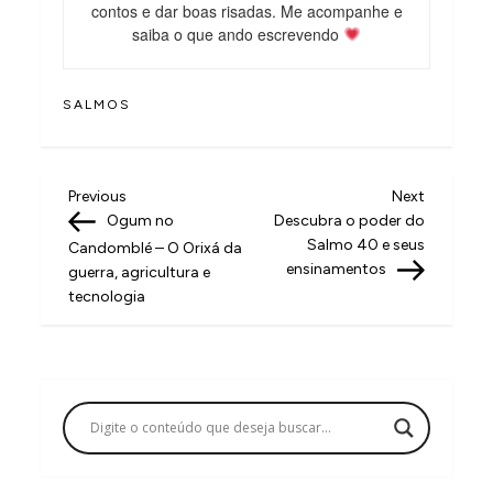
contos e dar boas risadas. Me acompanhe e
saiba o que ando escrevendo
SALMOS
N
Previous
Next
Previous
Next
Post
Post
Ogum no
Descubra o poder do
a
Salmo 40 e seus
Candomblé – O Orixá da
v
ensinamentos
guerra, agricultura e
tecnologia
e
g
a
ç
ã