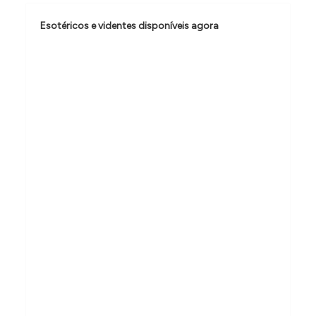
o
d
Esotéricos e videntes disponíveis agora
e
P
o
s
t