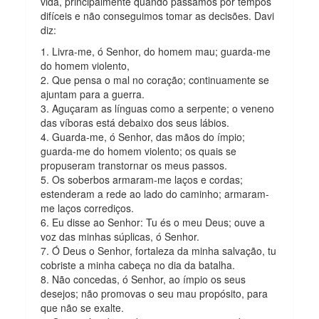
vida, principalmente quando passamos por tempos
difíceis e não conseguimos tomar as decisões. Davi
diz:
1. Livra-me, ó Senhor, do homem mau; guarda-me
do homem violento,
2. Que pensa o mal no coração; continuamente se
ajuntam para a guerra.
3. Aguçaram as línguas como a serpente; o veneno
das víboras está debaixo dos seus lábios.
4. Guarda-me, ó Senhor, das mãos do ímpio;
guarda-me do homem violento; os quais se
propuseram transtornar os meus passos.
5. Os soberbos armaram-me laços e cordas;
estenderam a rede ao lado do caminho; armaram-
me laços corrediços.
6. Eu disse ao Senhor: Tu és o meu Deus; ouve a
voz das minhas súplicas, ó Senhor.
7. Ó Deus o Senhor, fortaleza da minha salvação, tu
cobriste a minha cabeça no dia da batalha.
8. Não concedas, ó Senhor, ao ímpio os seus
desejos; não promovas o seu mau propósito, para
que não se exalte.