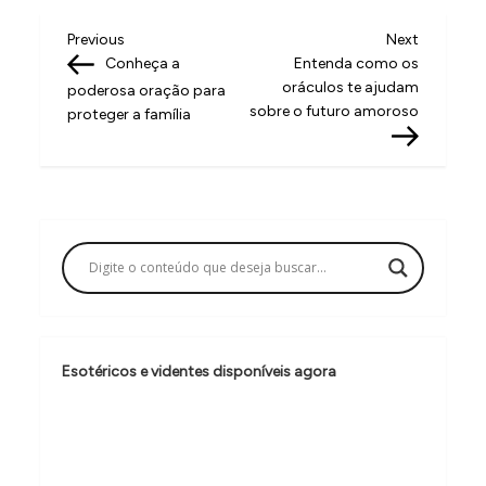
N
Previous
Next
Previous
Next
Post
Post
Conheça a
Entenda como os
a
oráculos te ajudam
poderosa oração para
v
sobre o futuro amoroso
proteger a família
e
g
a
ç
ã
o
d
Esotéricos e videntes disponíveis agora
e
P
o