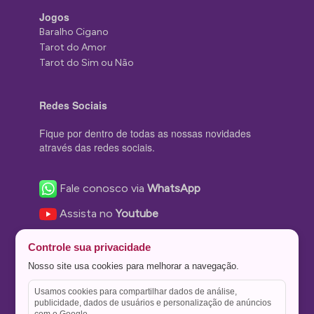
Jogos
Baralho Cigano
Tarot do Amor
Tarot do Sim ou Não
Redes Sociais
Fique por dentro de todas as nossas novidades
através das redes sociais.
Fale conosco via
WhatsApp
Assista no
Youtube
Nos acompanhe no
Facebook
Controle sua privacidade
Nos siga no
Instagram
Nosso site usa cookies para melhorar a navegação.
Nos siga no
Twitter
Usamos cookies para compartilhar dados de análise,
publicidade, dados de usuários e personalização de anúncios