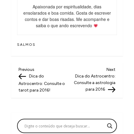
Apaixonada por espiritualidade, dias
ensolarados e boa comida. Gosta de escrever
contos e dar boas risadas. Me acompanhe e
saiba o que ando escrevendo
SALMOS
N
Previous
Next
Previous
Next
Post
Post
Dica do
Dica do Astrocentro:
a
Consulte a astrologia
Astrocentro: Consulte o
v
para 2016
tarot para 2016!
e
g
a
ç