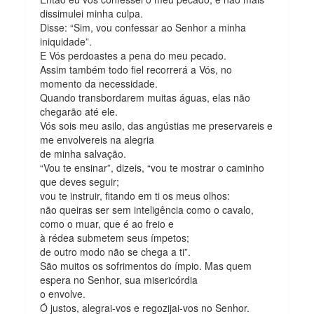
dissimulei minha culpa.
Disse: “Sim, vou confessar ao Senhor a minha
iniquidade”.
E Vós perdoastes a pena do meu pecado.
Assim também todo fiel recorrerá a Vós, no
momento da necessidade.
Quando transbordarem muitas águas, elas não
chegarão até ele.
Vós sois meu asilo, das angústias me preservareis e
me envolvereis na alegria
de minha salvação.
“Vou te ensinar”, dizeis, “vou te mostrar o caminho
que deves seguir;
vou te instruir, fitando em ti os meus olhos:
não queiras ser sem inteligência como o cavalo,
como o muar, que é ao freio e
à rédea submetem seus ímpetos;
de outro modo não se chega a ti”.
São muitos os sofrimentos do ímpio. Mas quem
espera no Senhor, sua misericórdia
o envolve.
Ó justos, alegrai-vos e regozijai-vos no Senhor.