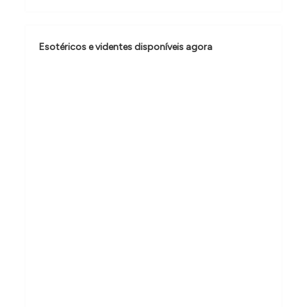
ã
o
Esotéricos e videntes disponíveis agora
d
e
P
o
s
t