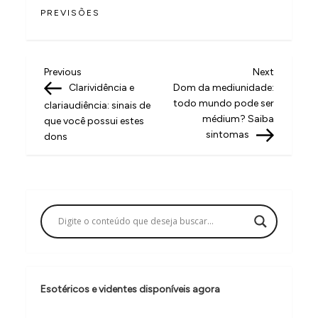
PREVISÕES
N
Previous
Next
Previous
Next
Post
Post
Clarividência e
Dom da mediunidade:
a
todo mundo pode ser
clariaudiência: sinais de
v
médium? Saiba
que você possui estes
sintomas
dons
e
g
a
ç
ã
o
d
Esotéricos e videntes disponíveis agora
e