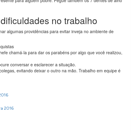
resente para alguém pobre. Pegue também os 7 dentes de alho
 dificuldades no trabalho
ar algumas providências para evitar inveja no ambiente de
nquistas
hefe chamá-la para dar os parabéns por algo que você realizou,
cure conversar e esclarecer a situação.
colegas, evitando deixar o outro na mão. Trabalho em equipe é
2016
ra 2016