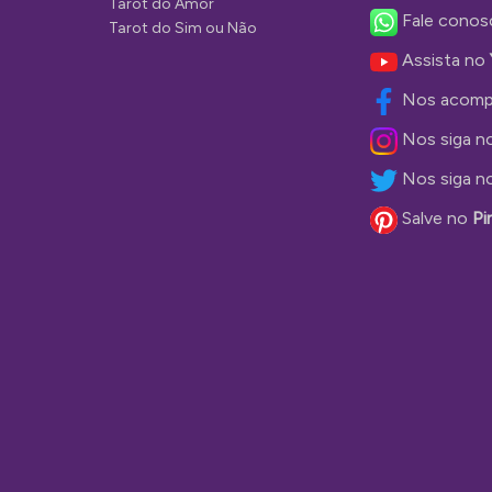
Tarot do Amor
Fale conos
Tarot do Sim ou Não
Assista no
Nos acomp
Nos siga n
Nos siga n
Salve no
Pi