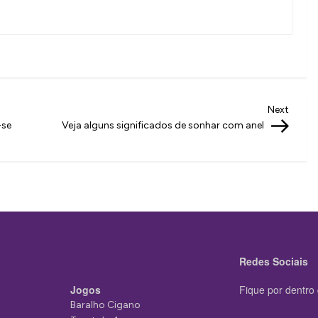
Next
Next
Post
-se
Veja alguns significados de sonhar com anel
Redes Sociais
Jogos
Fique por dentro 
Baralho Cigano