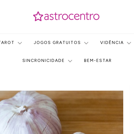
icas no nosso portal de conteúdo. Saiba agora tudo sobre Astr
do Astrocentro!
TAROT
JOGOS GRATUITOS
VIDÊNCIA
SINCRONICIDADE
BEM-ESTAR