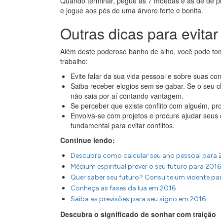
Quando terminar, pegue as 7 moedas e as dê de p
e jogue aos pés de uma árvore forte e bonita.
Outras dicas para evitar
Além deste poderoso banho de alho, você pode tom
trabalho:
Evite falar da sua vida pessoal e sobre suas co
Saiba receber elogios sem se gabar. Se o seu c
não saia por aí contando vantagem.
Se perceber que existe conflito com alguém, pro
Envolva-se com projetos e procure ajudar seus 
fundamental para evitar conflitos.
Continue lendo:
Descubra como calcular seu ano pessoal para 
Médium espiritual prever o seu futuro para 2016
Quer saber seu futuro? Consulte um vidente pa
Conheça as fases da lua em 2016
Saiba as previsões para seu signo em 2016
Descubra o significado de sonhar com traição