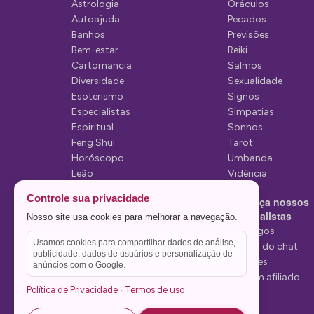
d
Astrologia
Oráculos
Autoajuda
Pecados
e
Banhos
Previsões
P
Bem-estar
Reiki
Cartomancia
Salmos
o
Diversidade
Sexualidade
s
Esoterismo
Signos
Especialistas
Simpatias
t
Espiritual
Sonhos
Feng Shui
Tarot
Horóscopo
Umbanda
Leão
Vidência
Lua
Controle sua privacidade
Conheça nossos
Mediunidade
Especialistas
Nosso site usa cookies para melhorar a navegação.
Mensagens
Tarólogos
Usamos cookies para compartilhar dados de análise,
Estelas do chat
publicidade, dados de usuários e personalização de
Videntes
anúncios com o Google.
Seja um afiliado
Política de Privacidade
Termos de uso
·