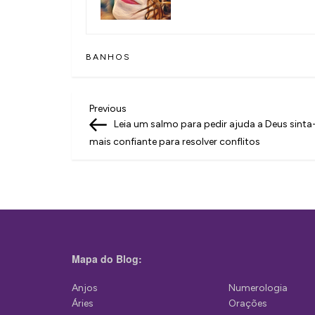
BANHOS
N
Previous
Previous
Post
Leia um salmo para pedir ajuda a Deus sinta
a
mais confiante para resolver conflitos
v
e
g
a
ç
Mapa do Blog:
ã
Anjos
Numerologia
o
Áries
Orações