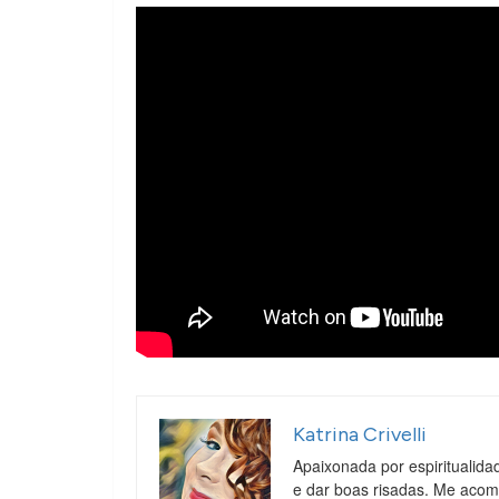
Katrina Crivelli
Apaixonada por espiritualida
e dar boas risadas. Me aco