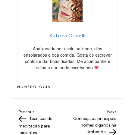
Katrina Crivelli
Apaixonada por espiritualidade, dias
ensolarados e boa comida. Gosta de escrever
contos e dar boas risadas. Me acompanhe e
saiba o que ando escrevendo
NUMEROLOGIA
N
Previous
Next
Previous
Next
Post
Post
Técnicas de
Conheça os principais
a
nomes ciganos na
meditação para
v
Umbanda
iniciantes