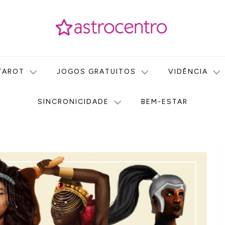
icas no nosso portal de conteúdo. Saiba agora tudo sobre Astr
do Astrocentro!
TAROT
JOGOS GRATUITOS
VIDÊNCIA
SINCRONICIDADE
BEM-ESTAR