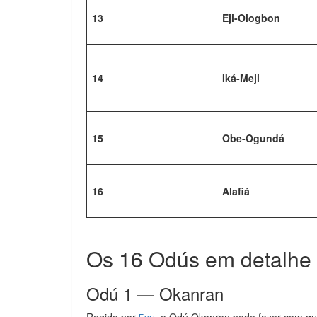
13
Eji-Ologbon
14
Iká-Meji
15
Obe-Ogundá
16
Alafiá
Os 16 Odús em detalhe
Odú 1 — Okanran