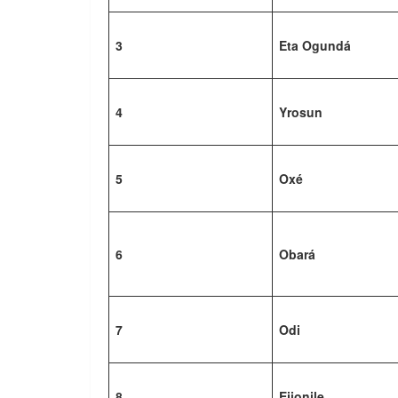
3
Eta Ogundá
4
Yrosun
5
Oxé
6
Obará
7
Odi
8
Ejionile