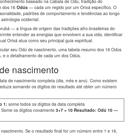
onhecimento baseado na Cabala de Odú, tradição do
m dos 16
Odús
— cada um regido por um Orixá específico. O
rsonalidade, padrões de comportamento e tendências ao longo
astrologia ocidental.
orubá — a língua de origem das tradições afro-brasileiras do
te entender as energias que envolvem a sua vida, identificar
al Orixá atua como seu principal guia espiritual.
alcular seu Odú de nascimento, uma tabela-resumo dos 16 Odús
is, e o detalhamento de cada um dos Odús.
 de nascimento
 data de nascimento completa (dia, mês e ano). Como existem
 reduza somando os dígitos do resultado até obter um número
o 1:
some todos os dígitos da data completa
? Some os dígitos novamente
3+7 = 10
Resultado:
Odú 10 —
ascimento. Se o resultado final for um número entre 1 e 16,