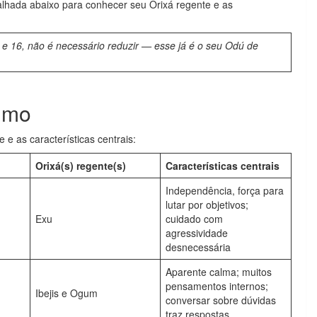
alhada abaixo para conhecer seu Orixá regente e as
1 e 16, não é necessário reduzir — esse já é o seu Odú de
umo
e as características centrais:
Orixá(s) regente(s)
Características centrais
Independência, força para
lutar por objetivos;
Exu
cuidado com
agressividade
desnecessária
Aparente calma; muitos
pensamentos internos;
Ibejis e Ogum
conversar sobre dúvidas
traz respostas