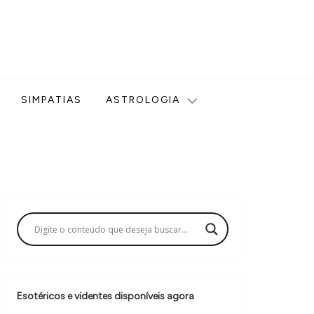
ologia, Tarot, Vidência, Bem-estar e Esoterismo aqui no blog
SIMPATIAS
ASTROLOGIA
Esotéricos e videntes disponíveis agora