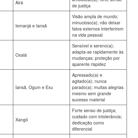
Airá
de justiça
Visão ampla de mundo;
minucioso(a); não deixar
Iemanjá e Iansã
fatos externos interferirem
na vida pessoal
Sensível e sereno(a);
adapta-se rapidamente às
Oxalá
mudanças; proteção por
aparente rispidez
Apressado(a) e
agitado(a); nunca
Iansã, Ogum e Exu
parado(a); muitas alegrias
mesmo sem grande
sucesso material
Forte senso de justiça;
cuidado com intolerância;
Xangô
dedicação como
diferencial