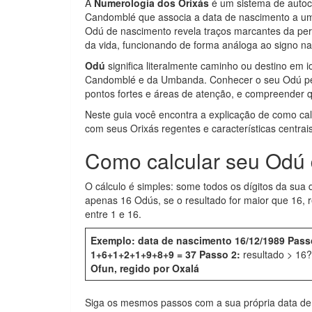
A
Numerologia dos Orixás
é um sistema de autoc
Candomblé que associa a data de nascimento a u
Odú de nascimento revela traços marcantes da pe
da vida, funcionando de forma análoga ao signo na 
Odú
significa literalmente caminho ou destino em i
Candomblé e da Umbanda. Conhecer o seu Odú permi
pontos fortes e áreas de atenção, e compreender qu
Neste guia você encontra a explicação de como c
com seus Orixás regentes e características centra
Como calcular seu Odú
O cálculo é simples: some todos os dígitos da sua
apenas 16 Odús, se o resultado for maior que 16,
entre 1 e 16.
Exemplo: data de nascimento 16/12/1989
Pass
1+6+1+2+1+9+8+9 = 37
Passo 2:
resultado > 16
Ofun, regido por Oxalá
Siga os mesmos passos com a sua própria data de n