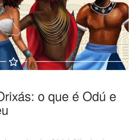
rixás: o que é Odú e
eu