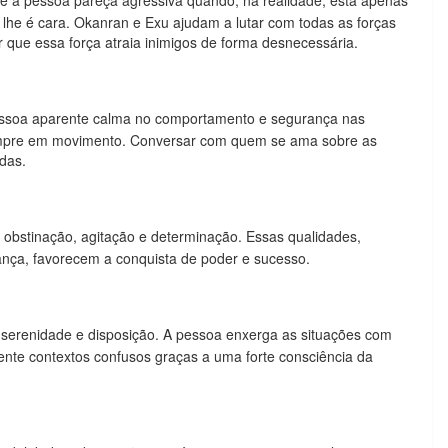
e a pessoa pareça agressiva quando, na realidade, está apenas
lhe é cara. Okanran e Exu ajudam a lutar com todas as forças
ar que essa força atraia inimigos de forma desnecessária.
pessoa aparente calma no comportamento e segurança nas
empre em movimento. Conversar com quem se ama sobre as
das.
 obstinação, agitação e determinação. Essas qualidades,
nça, favorecem a conquista de poder e sucesso.
 serenidade e disposição. A pessoa enxerga as situações com
mente contextos confusos graças a uma forte consciência da