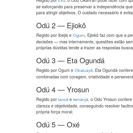
Regido por
, o Odú Okanran pode fazer com qu
Exu
se esforçando para preservar a independência que 
para atingir objetivos. O cuidado necessário é evit
Odú 2 — Ejiokô
Regido por Ibejis e
, Ejiokô faz com que a 
Ogum
decisões — mas internamente, questões estão s
próprias dúvidas tende a trazer as respostas busca
Odú 3 — Eta Ogundá
Regido por Ogum e
, Eta Ogundá confere
Obaluayê
combinadas com coragem, criatividade e persevera
Odú 4 — Yrosun
Regido por
e
, o Odú Yrosun confere
Iansã
Iemanjá
clareza e objetividade, conseguindo resolver facil
própria força moral.
Odú 5 — Oxé