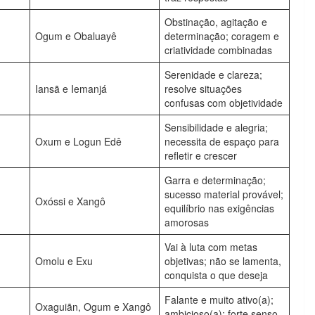
Obstinação, agitação e
Ogum e Obaluayê
determinação; coragem e
criatividade combinadas
Serenidade e clareza;
Iansã e Iemanjá
resolve situações
confusas com objetividade
Sensibilidade e alegria;
Oxum e Logun Edê
necessita de espaço para
refletir e crescer
Garra e determinação;
sucesso material provável;
Oxóssi e Xangô
equilíbrio nas exigências
amorosas
Vai à luta com metas
Omolu e Exu
objetivas; não se lamenta,
conquista o que deseja
Falante e muito ativo(a);
Oxaguiãn, Ogum e Xangô
ambicioso(a); forte senso