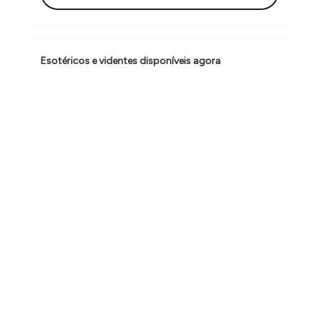
ã
o
d
Esotéricos e videntes disponíveis agora
e
P
o
s
t