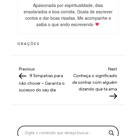
Apaixonada por espiritualidade, dias
ensolarados e boa comida. Gosta de escrever
contos e dar boas risadas. Me acompanhe e
saiba o que ando escrevendo
ORAÇÕES
N
Previous
Next
Previous
Next
Post
Post
9 Simpatias para
Conheça o significado
a
de sonhar com alguém
não chover – Garanta o
v
dizendo que te ama
sucesso do seu dia
e
g
a
ç