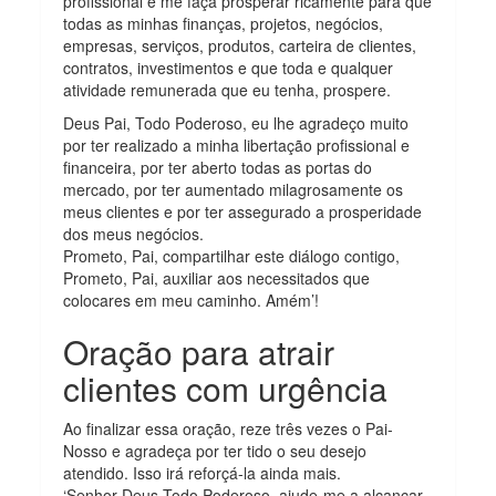
profissional e me faça prosperar ricamente para que
todas as minhas finanças, projetos, negócios,
empresas, serviços, produtos, carteira de clientes,
contratos, investimentos e que toda e qualquer
atividade remunerada que eu tenha, prospere.
Deus Pai, Todo Poderoso, eu lhe agradeço muito
por ter realizado a minha libertação profissional e
financeira, por ter aberto todas as portas do
mercado, por ter aumentado milagrosamente os
meus clientes e por ter assegurado a prosperidade
dos meus negócios.
Prometo, Pai, compartilhar este diálogo contigo,
Prometo, Pai, auxiliar aos necessitados que
colocares em meu caminho. Amém’!
Oração para atrair
clientes com urgência
Ao finalizar essa oração, reze três vezes o Pai-
Nosso e agradeça por ter tido o seu desejo
atendido. Isso irá reforçá-la ainda mais.
‘Senhor Deus Todo Poderoso, ajude-me a alcançar