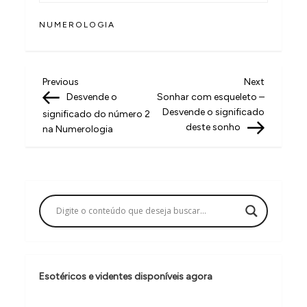
NUMEROLOGIA
N
Previous
Next
Previous
Next
Post
Post
Desvende o
Sonhar com esqueleto –
a
Desvende o significado
significado do número 2
v
deste sonho
na Numerologia
e
g
a
ç
ã
o
Esotéricos e videntes disponíveis agora
d