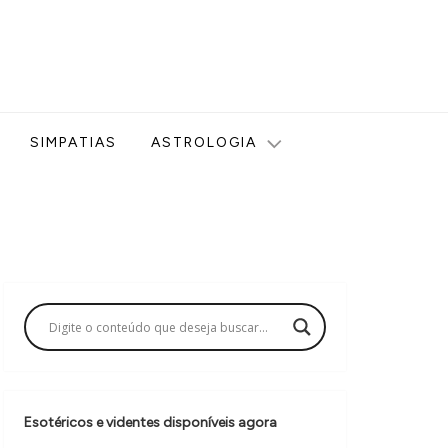
ologia, Tarot, Vidência, Bem-estar e Esoterismo aqui no blog
SIMPATIAS
ASTROLOGIA
Esotéricos e videntes disponíveis agora