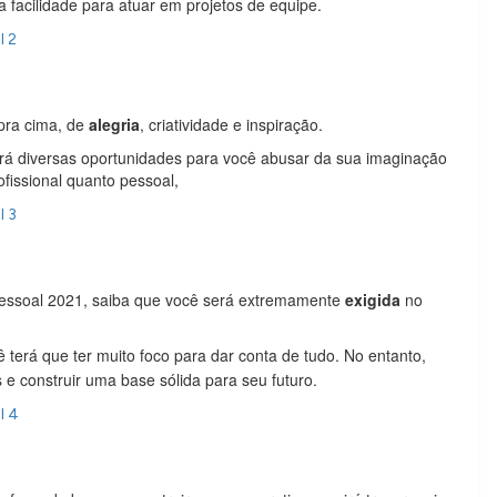
 facilidade para atuar em projetos de equipe.
l 2
pra cima, de
alegria
, criatividade e inspiração.
ará diversas oportunidades para você abusar da sua imaginação
ofissional quanto pessoal,
l 3
essoal 2021, saiba que você será extremamente
exigida
no
ê terá que ter muito foco para dar conta de tudo. No entanto,
 e construir uma base sólida para seu futuro.
l 4