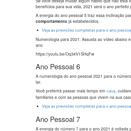
Se você deseja mudar algum hábito que não está te
benefícios para sua vida, 2021 será o ano perfeito 
A energia do ano pessoal 5 traz essa inclinação p
comportamento
já estabelecidos.
Veja as previsões completas para o ano pessoa
Numerologia para 2021: Assusta ao vídeo abaixo 
ano
https://youtu.be/Oq34V1SHqFw
Ano Pessoal 6
A numerologia do ano pessoal 2021 para o número 
lar.
Você preferirá passar mais tempo em
, cuida
casa
familiares e com as pessoas que vivem na sua casa 
Veja as previsões completas para o ano pessoa
Ano Pessoal 7
A energia do número 7 para o ano 2021 é voltada 