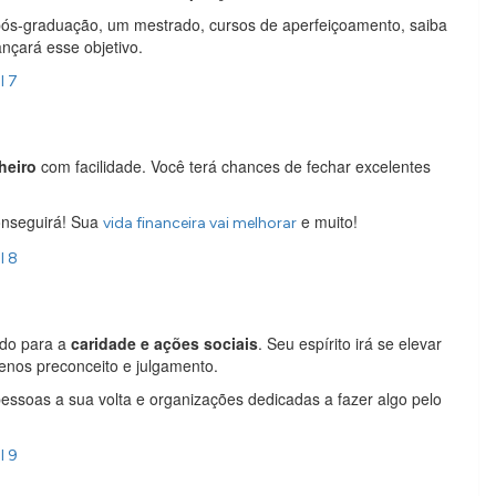
pós-graduação, um mestrado, cursos de aperfeiçoamento, saiba
ançará esse objetivo.
l 7
heiro
com facilidade. Você terá chances de fechar excelentes
onseguirá! Sua
e muito!
vida financeira vai melhorar
l 8
ado para a
caridade e ações sociais
. Seu espírito irá se elevar
enos preconceito e julgamento.
pessoas a sua volta e organizações dedicadas a fazer algo pelo
l 9