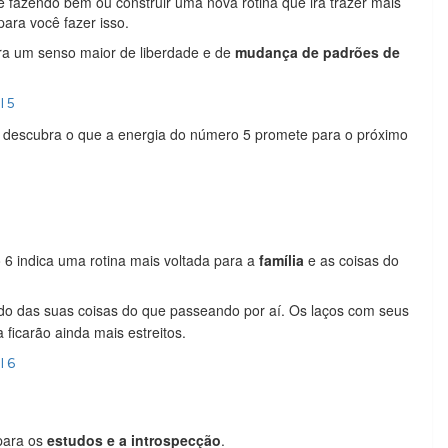
 fazendo bem ou construir uma nova rotina que irá trazer mais
para você fazer isso.
ara um senso maior de liberdade e de
mudança de padrões de
l 5
e descubra o que a energia do número 5 promete para o próximo
6 indica uma rotina mais voltada para a
família
e as coisas do
ndo das suas coisas do que passeando por aí. Os laços com seus
ficarão ainda mais estreitos.
l 6
para os
estudos e a introspecção
.