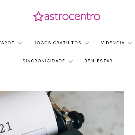
icas no nosso portal de conteúdo. Saiba agora tudo sobre Astr
do Astrocentro!
TAROT
JOGOS GRATUITOS
VIDÊNCIA
SINCRONICIDADE
BEM-ESTAR