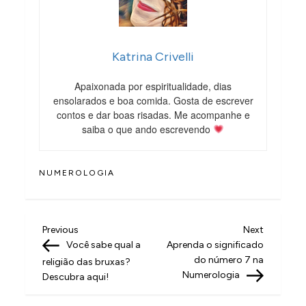
Katrina Crivelli
Apaixonada por espiritualidade, dias
ensolarados e boa comida. Gosta de escrever
contos e dar boas risadas. Me acompanhe e
saiba o que ando escrevendo
NUMEROLOGIA
N
Previous
Next
Previous
Next
Post
Post
Você sabe qual a
Aprenda o significado
a
do número 7 na
religião das bruxas?
v
Numerologia
Descubra aqui!
e