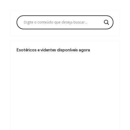
g
a
ç
ã
o
Esotéricos e videntes disponíveis agora
d
e
P
o
s
t