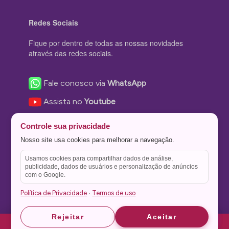
Redes Sociais
Fique por dentro de todas as nossas novidades
através das redes sociais.
Fale conosco via
WhatsApp
Assista no
Youtube
Nos acompanhe no
Facebook
Controle sua privacidade
Nos siga no
Instagram
Nosso site usa cookies para melhorar a navegação.
Nos siga no
Twitter
Usamos cookies para compartilhar dados de análise,
publicidade, dados de usuários e personalização de anúncios
Salve no
Pinterest
com o Google.
Política de Privacidade
Termos de uso
·
Astrid
Astrid
Rejeitar
Aceitar
Theme Stone Blog Powered by
WordPress