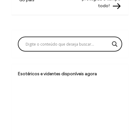
e
todo!
g
a
ç
ã
o
d
e
Esotéricos e videntes disponíveis agora
P
o
s
t