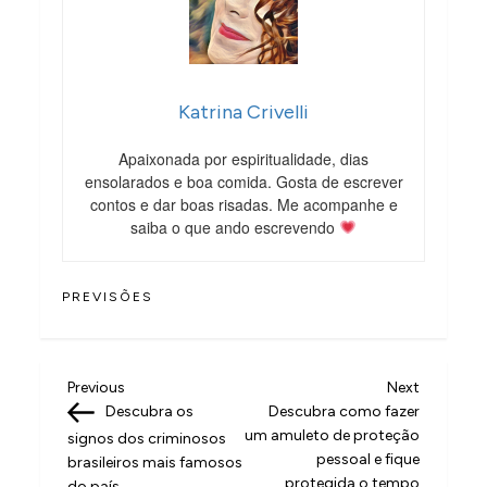
Katrina Crivelli
Apaixonada por espiritualidade, dias
ensolarados e boa comida. Gosta de escrever
contos e dar boas risadas. Me acompanhe e
saiba o que ando escrevendo
PREVISÕES
N
Previous
Next
Previous
Next
Post
Post
Descubra os
Descubra como fazer
a
um amuleto de proteção
signos dos criminosos
v
pessoal e fique
brasileiros mais famosos
protegida o tempo
do país