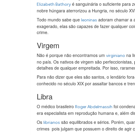
é sanguinária o suficiente para z
Elizabeth Bathory
nobre húngara aterrorizou a Hungria, no século XV
Todo mundo sabe que
adoram chamar a at
leoninas
exagerado, elas são capazes de fazer qualquer cois
crime.
Virgem
Não é porque não encontramos um
na li
virginiano
no país. Os nativos de virgem são perfeccionistas
detalhes de qualquer empreitada. Por isso, rarame
Para não dizer que eles são santos, o lendário for
conhecido no século XIX por assaltar bancos e tre
Libra
O médico brasileiro
foi condena
Roger Abdelmassih
era especialista em reprodução humana e, além disso
Os
são equilibrados e sérios. Porém, qua
librianos
crimes pois julgam que possuem o direito de agir