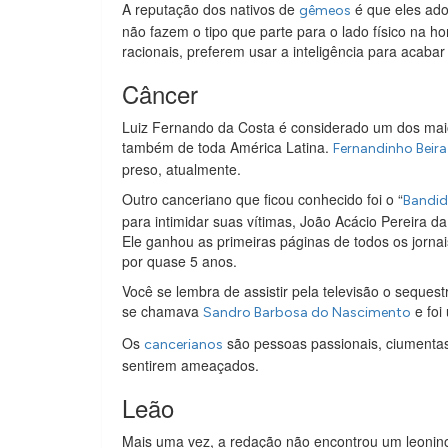
A reputação dos nativos de
é que eles ado
gêmeos
não fazem o tipo que parte para o lado físico na ho
racionais, preferem usar a inteligência para acab
Câncer
Luiz Fernando da Costa é considerado um dos maio
também de toda América Latina.
Fernandinho Beir
preso, atualmente.
Outro canceriano que ficou conhecido foi o “
Bandid
para intimidar suas vítimas, João Acácio Pereira d
Ele ganhou as primeiras páginas de todos os jornai
por quase 5 anos.
Você se lembra de assistir pela televisão o seque
se chamava
e foi
Sandro Barbosa do Nascimento
Os
são pessoas passionais, ciumentas
cancerianos
sentirem ameaçados.
Leão
Mais uma vez, a redação não encontrou um leonino n