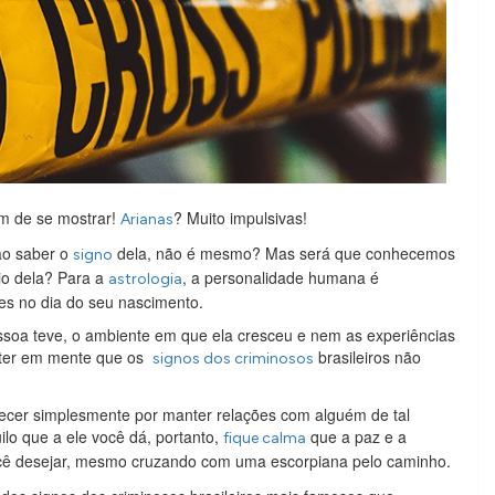
m de se mostrar!
? Muito impulsivas!
Arianas
ao saber o
dela, não é mesmo? Mas será que conhecemos
signo
io dela? Para a
, a personalidade humana é
astrologia
ões no dia do seu nascimento.
ssoa teve, o ambiente em que ela cresceu e nem as experiências
anter em mente que os
brasileiros não
signos dos criminosos
tecer simplesmente por manter relações com alguém de tal
lo que a ele você dá, portanto,
que a paz e a
fique calma
ocê desejar, mesmo cruzando com uma escorpiana pelo caminho.