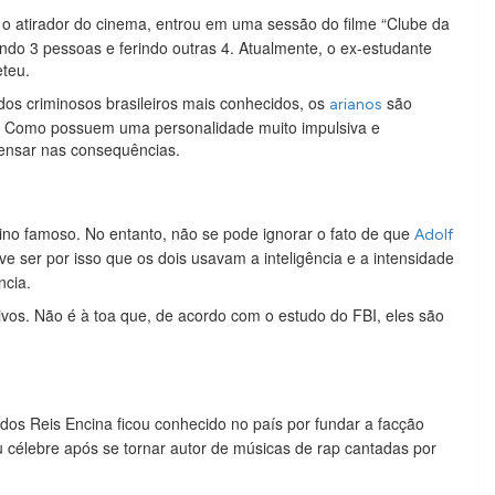
o atirador do cinema, entrou em uma sessão do filme “Clube da
ando 3 pessoas e ferindo outras 4. Atualmente, o ex-estudante
eteu.
dos criminosos brasileiros mais conhecidos, os
são
arianos
o. Como possuem uma personalidade muito impulsiva e
pensar nas consequências.
ino famoso. No entanto, não se pode ignorar o fato de que
Adolf
e ser por isso que os dois usavam a inteligência e a intensidade
ncia.
os. Não é à toa que, de acordo com o estudo do FBI, eles são
s dos Reis Encina ficou conhecido no país por fundar a facção
 célebre após se tornar autor de músicas de rap cantadas por