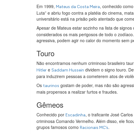
Em 1999,
, conhecido como 
Mateus da Costa Meira
Luta” e abriu fogo contra a platéia do cinema, mat
universitário está na prisão pelo atentado que com
Apesar de Mateus estar sozinho na lista de signos 
considerados os mais perigosos de todo o zodíac
agressiva, podem agir no calor do momento sem 
Touro
Não encontramos nenhum criminoso brasileiro taur
e
dividem o signo touro. Dev
Hitler
Saddam Hussein
para induzirem pessoas a cometerem atos de violê
Os
gostam de poder, mas não são agressiv
taurinos
mais propensos a realizar furtos e fraudes.
Gêmeos
Conhecido por
, o traficante José Carlo
Escadinha
criminosa Comando Vermelho. Além disso, ele ficou
grupos famosos como
.
Racionais MC’s