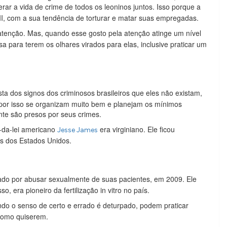
erar a vida de crime de todos os leoninos juntos. Isso porque a
II, com a sua tendência de torturar e matar suas empregadas.
enção. Mas, quando esse gosto pela atenção atinge um nível
a para terem os olhares virados para elas, inclusive praticar um
sta dos signos dos criminosos brasileiros que eles não existam,
, por isso se organizam muito bem e planejam os mínimos
nte são presos por seus crimes.
a-da-lei americano
era virginiano. Ele ficou
Jesse James
ns dos Estados Unidos.
do por abusar sexualmente de suas pacientes, em 2009. Ele
, era pioneiro da fertilização in vitro no país.
ndo o senso de certo e errado é deturpado, podem praticar
 como quiserem.