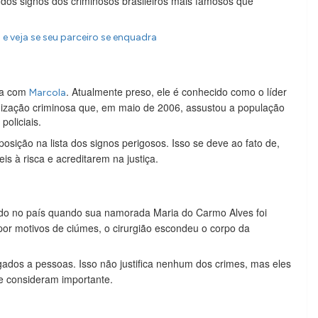
ta dos signos dos criminosos brasileiros mais famosos que
e veja se seu parceiro se enquadra
eça com
. Atualmente preso, ele é conhecido como o líder
Marcola
ização criminosa que, em maio de 2006, assustou a população
policiais.
osição na lista dos signos perigosos. Isso se deve ao fato de,
is à risca e acreditarem na justiça.
do no país quando sua namorada Maria do Carmo Alves foi
por motivos de ciúmes, o cirurgião escondeu o corpo da
dos a pessoas. Isso não justifica nenhum dos crimes, mas eles
e consideram importante.