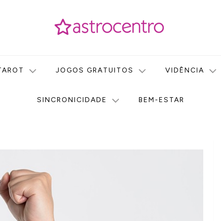
icas no nosso portal de conteúdo. Saiba agora tudo sobre Astr
do Astrocentro!
TAROT
JOGOS GRATUITOS
VIDÊNCIA
SINCRONICIDADE
BEM-ESTAR