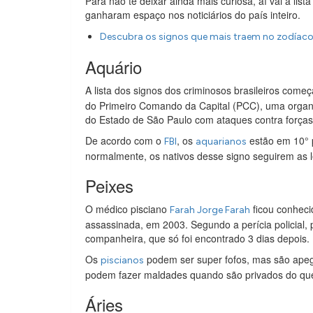
Para não te deixar ainda mais curiosa, aí vai a lis
ganharam espaço nos noticiários do país inteiro.
Descubra os signos que mais traem no zodíaco 
Aquário
A lista dos signos dos criminosos brasileiros com
do Primeiro Comando da Capital (PCC), uma organ
do Estado de São Paulo com ataques contra forças 
De acordo com o
, os
estão em 10° p
FBI
aquarianos
normalmente, os nativos desse signo seguirem as le
Peixes
O médico pisciano
ficou conheci
Farah Jorge Farah
assassinada, em 2003. Segundo a perícia policial, 
companheira, que só foi encontrado 3 dias depois.
Os
podem ser super fofos, mas são apega
piscianos
podem fazer maldades quando são privados do qu
Áries