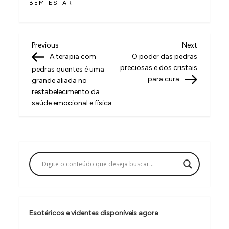
BEM-ESTAR
N
Previous
Next
Previous
Next
Post
Post
A terapia com
O poder das pedras
a
preciosas e dos cristais
pedras quentes é uma
v
para cura
grande aliada no
restabelecimento da
e
saúde emocional e física
g
a
ç
ã
o
d
e
Esotéricos e videntes disponíveis agora