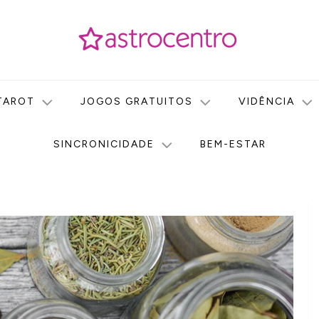
icas no nosso portal de conteúdo. Saiba agora tudo sobre Astr
do Astrocentro!
TAROT
JOGOS GRATUITOS
VIDÊNCIA
SINCRONICIDADE
BEM-ESTAR