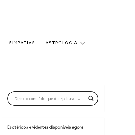
ologia, Tarot, Vidência, Bem-estar e Esoterismo aqui no blog
SIMPATIAS
ASTROLOGIA
Esotéricos e videntes disponíveis agora