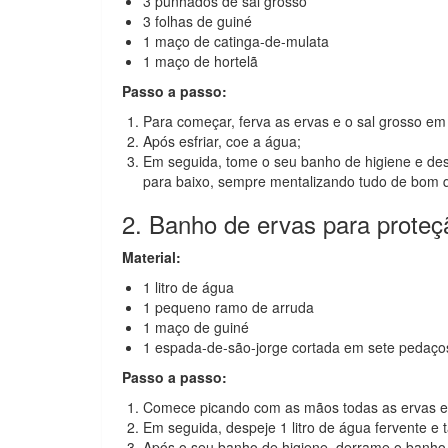
3 punhados de sal grosso
3 folhas de guiné
1 maço de catinga-de-mulata
1 maço de hortelã
Passo a passo:
Para começar, ferva as ervas e o sal grosso em 
Após esfriar, coe a água;
Em seguida, tome o seu banho de higiene e des
para baixo, sempre mentalizando tudo de bom q
2. Banho de ervas para proteç
Material:
1 litro de água
1 pequeno ramo de arruda
1 maço de guiné
1 espada-de-são-jorge cortada em sete pedaço
Passo a passo:
Comece picando com as mãos todas as ervas e
Em seguida, despeje 1 litro de água fervente e
Após o seu banho de higiene, derrame o banho 