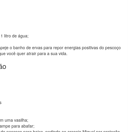
1 litro de água;
peje o banho de ervas para repor energias positivas do pescoço
ue você quer atrair para a sua vida.
ão
s
m uma vasilha;
 tampe para abafar;
do pescoço para baixo, pedindo ao arcanjo Miguel por proteção.