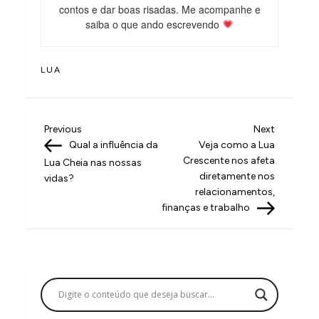
contos e dar boas risadas. Me acompanhe e
saiba o que ando escrevendo
LUA
N
Previous
Next
Previous
Next
Post
Post
Qual a influência da
Veja como a Lua
a
Crescente nos afeta
Lua Cheia nas nossas
v
diretamente nos
vidas?
relacionamentos,
e
finanças e trabalho
g
a
ç
ã