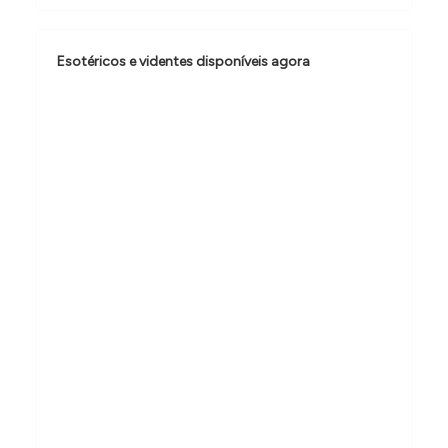
o
d
e
Esotéricos e videntes disponíveis agora
P
o
s
t