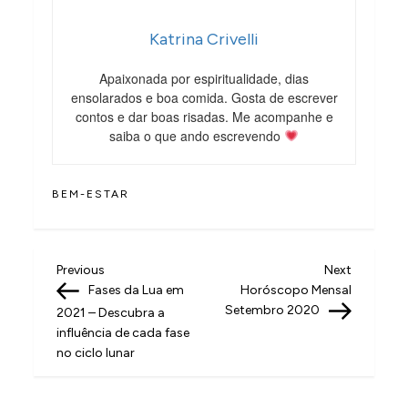
Katrina Crivelli
Apaixonada por espiritualidade, dias
ensolarados e boa comida. Gosta de escrever
contos e dar boas risadas. Me acompanhe e
saiba o que ando escrevendo
BEM-ESTAR
N
Previous
Next
Previous
Next
Post
Post
Fases da Lua em
Horóscopo Mensal
a
Setembro 2020
2021 – Descubra a
v
influência de cada fase
no ciclo lunar
e
g