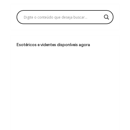
a
ç
ã
o
d
Esotéricos e videntes disponíveis agora
e
P
o
s
t