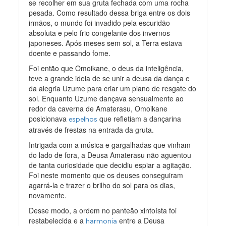
se recolher em sua gruta fechada com uma rocha
pesada. Como resultado dessa briga entre os dois
irmãos, o mundo foi invadido pela escuridão
absoluta e pelo frio congelante dos invernos
japoneses. Após meses sem sol, a Terra estava
doente e passando fome.
Foi então que Omoikane, o deus da inteligência,
teve a grande ideia de se unir a deusa da dança e
da alegria Uzume para criar um plano de resgate do
sol. Enquanto Uzume dançava sensualmente ao
redor da caverna de Amaterasu, Omoikane
posicionava
que refletiam a dançarina
espelhos
através de frestas na entrada da gruta.
Intrigada com a música e gargalhadas que vinham
do lado de fora, a Deusa Amaterasu não aguentou
de tanta curiosidade que decidiu espiar a agitação.
Foi neste momento que os deuses conseguiram
agarrá-la e trazer o brilho do sol para os dias,
novamente.
Desse modo, a ordem no panteão xintoísta foi
restabelecida e a
entre a Deusa
harmonia