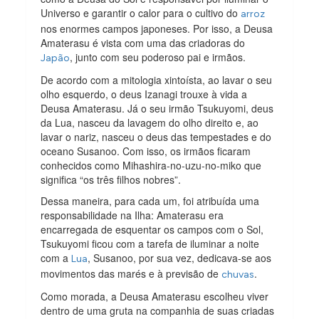
Universo e garantir o calor para o cultivo do
arroz
nos enormes campos japoneses. Por isso, a Deusa
Amaterasu é vista com uma das criadoras do
, junto com seu poderoso pai e irmãos.
Japão
De acordo com a mitologia xintoísta, ao lavar o seu
olho esquerdo, o deus Izanagi trouxe à vida a
Deusa Amaterasu. Já o seu irmão Tsukuyomi, deus
da Lua, nasceu da lavagem do olho direito e, ao
lavar o nariz, nasceu o deus das tempestades e do
oceano Susanoo. Com isso, os irmãos ficaram
conhecidos como Mihashira-no-uzu-no-miko que
significa “os três filhos nobres”.
Dessa maneira, para cada um, foi atribuída uma
responsabilidade na Ilha: Amaterasu era
encarregada de esquentar os campos com o Sol,
Tsukuyomi ficou com a tarefa de iluminar a noite
com a
, Susanoo, por sua vez, dedicava-se aos
Lua
movimentos das marés e à previsão de
.
chuvas
Como morada, a Deusa Amaterasu escolheu viver
dentro de uma gruta na companhia de suas criadas