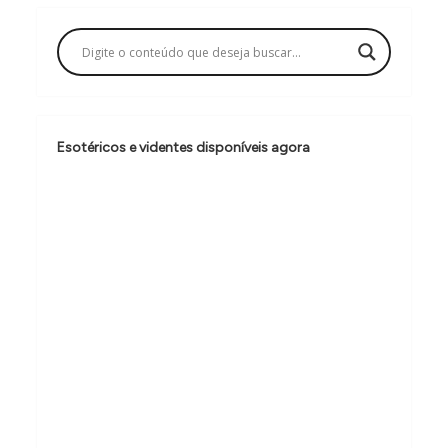
a
ç
ã
o
d
Esotéricos e videntes disponíveis agora
e
P
o
s
t