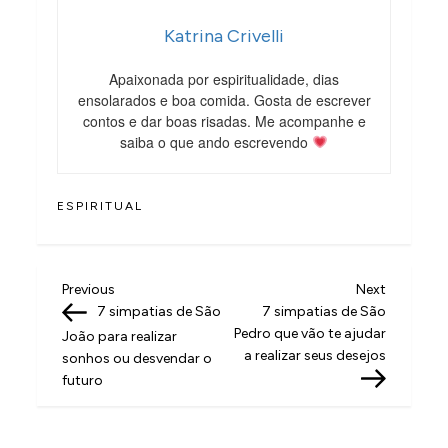
Katrina Crivelli
Apaixonada por espiritualidade, dias
ensolarados e boa comida. Gosta de escrever
contos e dar boas risadas. Me acompanhe e
saiba o que ando escrevendo
ESPIRITUAL
N
Previous
Next
Previous
Next
Post
Post
7 simpatias de São
7 simpatias de São
a
Pedro que vão te ajudar
João para realizar
v
a realizar seus desejos
sonhos ou desvendar o
futuro
e
g