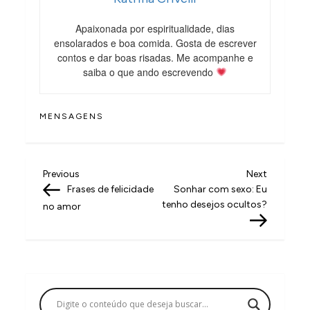
Apaixonada por espiritualidade, dias
ensolarados e boa comida. Gosta de escrever
contos e dar boas risadas. Me acompanhe e
saiba o que ando escrevendo
MENSAGENS
N
Previous
Next
Previous
Next
Post
Post
Frases de felicidade
Sonhar com sexo: Eu
a
tenho desejos ocultos?
no amor
v
e
g
a