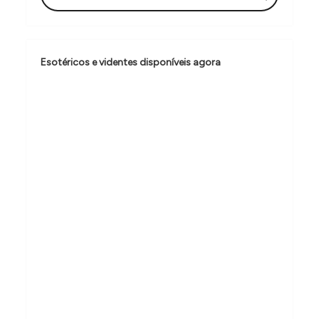
ç
ã
o
Esotéricos e videntes disponíveis agora
d
e
P
o
s
t