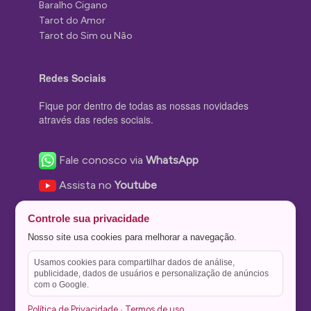
Baralho Cigano
Tarot do Amor
Tarot do Sim ou Não
Redes Sociais
Fique por dentro de todas as nossas novidades
através das redes sociais.
Fale conosco via
WhatsApp
Assista no
Youtube
Nos acompanhe no
Facebook
Controle sua privacidade
Nos siga no
Instagram
Nosso site usa cookies para melhorar a navegação.
Nos siga no
Twitter
Usamos cookies para compartilhar dados de análise,
publicidade, dados de usuários e personalização de anúncios
Salve no
Pinterest
com o Google.
Política de Privacidade
Termos de uso
·