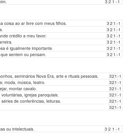
mim.
3
2
1
-1
 coisa ao ar livre com meus filhos.
3
2
1
-1
a.
3
2
1
-1
nde crédito a meu favor.
3
2
1
-1
rreira.
3
2
1
-1
sa é igualmente importante.
3
2
1
-1
o que sentem ou pensam.
3
2
1
-1
e sonhos, seminários Nova Era, arte e rituais pessoais.
3
2
1
-1
as; moda, música, teatro.
3
2
1
-1
ejar, montar cavalo.
3
2
1
-1
voluntárias, igrejas paroquiais.
3
2
1
-1
séries de conferências, leituras.
3
2
1
-1
3
2
1
-1
s ou intelectuais.
3
2
1
-1