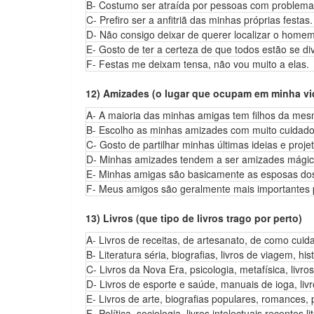
B- Costumo ser atraída por pessoas com problema
C- Prefiro ser a anfitriã das minhas próprias festas.
D- Não consigo deixar de querer localizar o homem
E- Gosto de ter a certeza de que todos estão se div
F- Festas me deixam tensa, não vou muito a elas.
12) Amizades (o lugar que ocupam em minha vi
A- A maioria das minhas amigas tem filhos da me
B- Escolho as minhas amizades com muito cuidado,
C- Gosto de partilhar minhas últimas ideias e pro
D- Minhas amizades tendem a ser amizades mágic
E- Minhas amigas são basicamente as esposas do
F- Meus amigos são geralmente mais importantes
13) Livros (que tipo de livros trago por perto)
A- Livros de receitas, de artesanato, de como cuida
B- Literatura séria, biografias, livros de viagem, hist
C- Livros da Nova Era, psicologia, metafísica, livro
D- Livros de esporte e saúde, manuais de ioga, liv
E- Livros de arte, biografias populares, romances, 
F- Política, sociologia, livros intelectuais recentes l