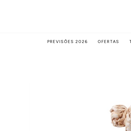
Skip
to
content
Acabe com todas as suas dúvidas esotér
Blog Astrocentro
PREVISÕES 2026
OFERTAS