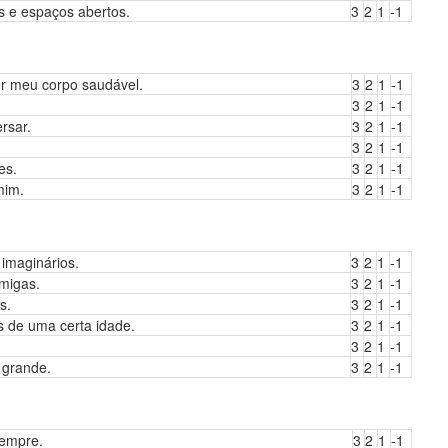
s e espaços abertos.
3
2
1
-1
r meu corpo saudável.
3
2
1
-1
3
2
1
-1
rsar.
3
2
1
-1
3
2
1
-1
es.
3
2
1
-1
mim.
3
2
1
-1
 imaginários.
3
2
1
-1
amigas.
3
2
1
-1
s.
3
2
1
-1
s de uma certa idade.
3
2
1
-1
3
2
1
-1
 grande.
3
2
1
-1
empre.
3
2
1
-1