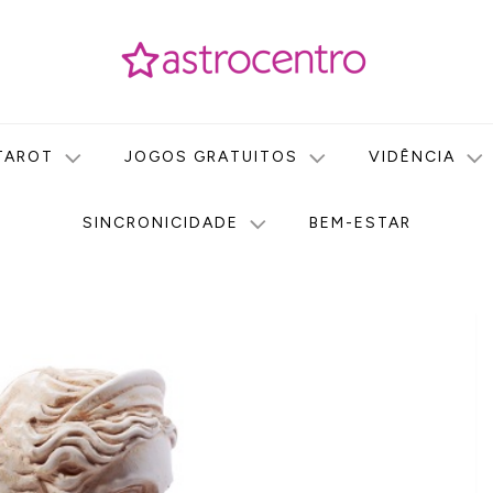
icas no nosso portal de conteúdo. Saiba agora tudo sobre Astr
do Astrocentro!
TAROT
JOGOS GRATUITOS
VIDÊNCIA
SINCRONICIDADE
BEM-ESTAR