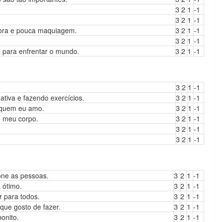
3
2
1
-1
3
2
1
-1
dora e pouca maquiagem.
3
2
1
-1
3
2
1
-1
 para enfrentar o mundo.
3
2
1
-1
3
2
1
-1
tiva e fazendo exercícios.
3
2
1
-1
 quem eu amo.
3
2
1
-1
o meu corpo.
3
2
1
-1
3
2
1
-1
3
2
1
-1
one as pessoas.
3
2
1
-1
 ótimo.
3
2
1
-1
r para todos.
3
2
1
-1
que gosto de fazer.
3
2
1
-1
onito.
3
2
1
-1