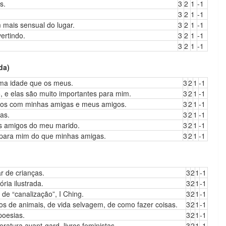
s.
3
2
1
-1
3
2
1
-1
 mais sensual do lugar.
3
2
1
-1
ertindo.
3
2
1
-1
3
2
1
-1
da)
sma idade que os meus.
3
2
1
-1
 e elas são muito importantes para mim.
3
2
1
-1
jetos com minhas amigas e meus amigos.
3
2
1
-1
as.
3
2
1
-1
s amigos do meu marido.
3
2
1
-1
 para mim do que minhas amigas.
3
2
1
-1
r de crianças.
3
2
1
-1
ória ilustrada.
3
2
1
-1
s de “canalização”, I Ching.
3
2
1
-1
ros de animais, de vida selvagem, de como fazer coisas.
3
2
1
-1
poesias.
3
2
1
-1
iteratura avant-gard, livros feministas.
3
2
1
-1