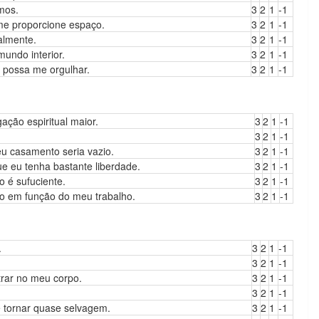
mos.
3
2
1
-1
e proporcione espaço.
3
2
1
-1
almente.
3
2
1
-1
ndo interior.
3
2
1
-1
possa me orgulhar.
3
2
1
-1
ção espiritual maior.
3
2
1
-1
3
2
1
-1
u casamento seria vazio.
3
2
1
-1
 eu tenha bastante liberdade.
3
2
1
-1
 é sufuciente.
3
2
1
-1
do em função do meu trabalho.
3
2
1
-1
.
3
2
1
-1
3
2
1
-1
trar no meu corpo.
3
2
1
-1
3
2
1
-1
 tornar quase selvagem.
3
2
1
-1