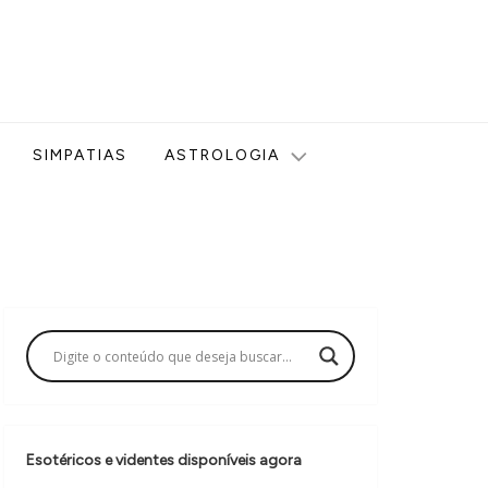
ologia, Tarot, Vidência, Bem-estar e Esoterismo aqui no blog
SIMPATIAS
ASTROLOGIA
Esotéricos e videntes disponíveis agora