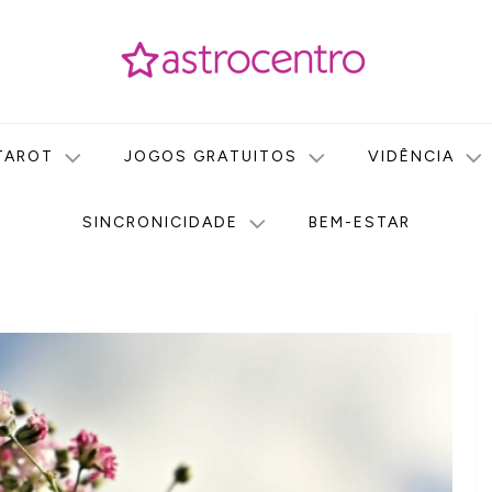
icas no nosso portal de conteúdo. Saiba agora tudo sobre Astr
do Astrocentro!
TAROT
JOGOS GRATUITOS
VIDÊNCIA
SINCRONICIDADE
BEM-ESTAR