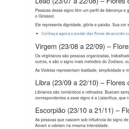
Leão (23/07 a 22/08) – Flores 
Pessoas desse signo têm um perfil de liderança e 
o Girassol.
Ele representa dignidade, glória e paixão. Sua cor 
Conheça agora o poder das flores de acordo c
Virgem (23/08 a 22/09) – Flor
Os virginianos são pessoas organizadas, trabalhad
outros, e são o signo mais metódico do Zodíaco, cuja
As Violetas representam lealdade, simplicidade e m
Libra (23/09 a 22/10) – Flores
Librianos são românticos e refinados. Buscam se
correspondentes a esse signo é a Lisianthus, que 
Escorpião (23/10 a 21/11) – Fl
As pessoas que nascem sob influência do signo de e
Amam e odeiam na mesma intensidade.