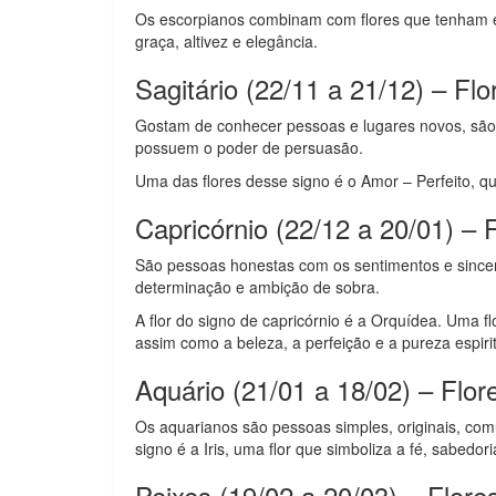
Os escorpianos combinam com flores que tenham es
graça, altivez e elegância.
Sagitário (22/11 a 21/12) – Fl
Gostam de conhecer pessoas e lugares novos, são s
possuem o poder de persuasão.
Uma das flores desse signo é o Amor – Perfeito, qu
Capricórnio (22/12 a 20/01) – 
São pessoas honestas com os sentimentos e sincer
determinação e ambição de sobra.
A flor do signo de capricórnio é a Orquídea. Uma f
assim como a beleza, a perfeição e a pureza espirit
Aquário (21/01 a 18/02) – Flor
Os aquarianos são pessoas simples, originais, com
signo é a Iris, uma flor que simboliza a fé, sabedor
Peixes (19/02 a 20/03) – Flore