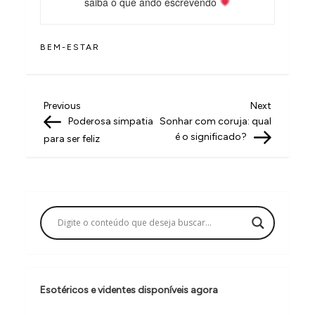
saiba o que ando escrevendo
BEM-ESTAR
N
Previous
Next
Previous
Next
Post
Post
Poderosa simpatia
Sonhar com coruja: qual
a
é o significado?
para ser feliz
v
e
g
a
ç
ã
o
Esotéricos e videntes disponíveis agora