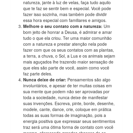
natureza, jante à luz de velas, faça tudo aquilo
que te faz se sentir bem e especial. Você pode
fazer isso sozinha, mas também pode dividir
essa hora especial com familiares e amigos.
Melhore o seu contato com a natureza:
Um
bom jeito de honrar a Deusa, é admirar e amar
tudo o que ela criou. Ter uma maior comunhão
com a natureza e prestar atenção nela pode
fazer com que os seus contatos com as plantas,
a terra, a chuva, o Sol, a Lua e os animais sejam
mais aguçados lhe trazendo maior sensação de
que eles são parte de você, assim como você
faz parte deles.
Nunca deixe de criar:
Pensamentos são algo
involuntários, e apesar de ter muitas coisas em
sua mente que podem não ser aprovadas por
toda a sociedade, nunca deixe de manifestar
suas invenções. Escreva, pinte, borde, desenhe,
modele, cante, dance, crie, coloque em prática
todas as suas formas de imaginação, pois a
energia positiva que expressar seus sentimentos
traz será uma ótima forma de contato com você
mesma, oferecendo grandes chances de se