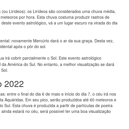
s (ou Lirídeos): os Lirídeos são considerados uma chuva média,
meteoros por hora. Esta chuva costuma produzir rastros de
o deste evento astrológico, vá a um lugar escuro na virada do dia
iental: novamente Mercúrio dará o ar da sua graça. Desta vez,
dental após o pôr do sol.
Lua irá cobrir parcialmente o Sol. Este evento astrológico
l da América do Sul. No entanto, a melhor visualização se dará
 Sol.
o 2022
 entre o final do dia 6 de maio e início do dia 7, o céu irá nos
a Aquáridas. Em seu pico, serão produzidos até 60 meteoros e
o Sul. Esta chuva é produzida a partir de partículas de poeira
ainda estará no céu, será possível ter uma boa visualização