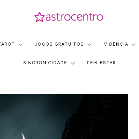
icas no nosso portal de conteúdo. Saiba agora tudo sobre Astr
do Astrocentro!
TAROT
JOGOS GRATUITOS
VIDÊNCIA
SINCRONICIDADE
BEM-ESTAR