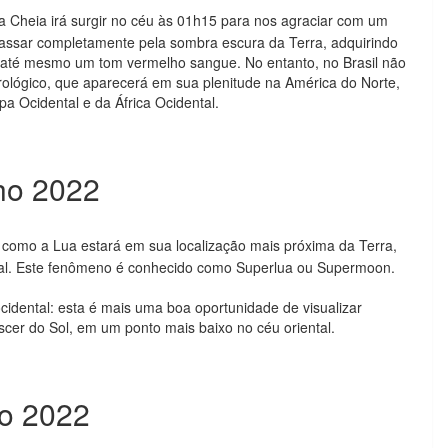
ua Cheia irá surgir no céu às 01h15 para nos agraciar com um
rá passar completamente pela sombra escura da Terra, adquirindo
 até mesmo um tom vermelho sangue. No entanto, no Brasil não
rológico, que aparecerá em sua plenitude na América do Norte,
a Ocidental e da África Ocidental.
ho 2022
: como a Lua estará em sua localização mais próxima da Terra,
rmal. Este fenômeno é conhecido como Superlua ou Supermoon.
idental: esta é mais uma boa oportunidade de visualizar
cer do Sol, em um ponto mais baixo no céu oriental.
ho 2022