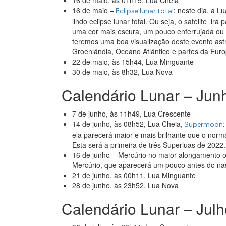
16 de maio, às 01h15, Lua Cheia
16 de maio –
: neste dia, a L
Eclipse lunar total
lindo eclipse lunar total. Ou seja, o satélite i
uma cor mais escura, um pouco enferrujada ou
teremos uma boa visualização deste evento ast
Groenlândia, Oceano Atlântico e partes da Europ
22 de maio, às 15h44, Lua Minguante
30 de maio, às 8h32, Lua Nova
Calendário Lunar – Jun
7 de junho, às 11h49, Lua Crescente
14 de junho, às 08h52, Lua Cheia,
Supermoon
ela parecerá maior e mais brilhante que o no
Esta será a primeira de três Superluas de 2022.
16 de junho – Mercúrio no maior alongamento oc
Mercúrio, que aparecerá um pouco antes do nas
21 de junho, às 00h11, Lua Minguante
28 de junho, às 23h52, Lua Nova
Calendário Lunar – Jul