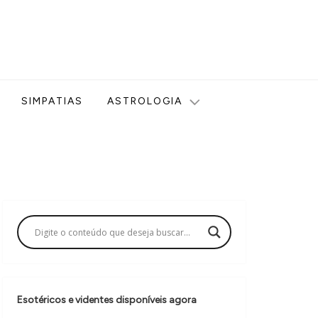
ologia, Tarot, Vidência, Bem-estar e Esoterismo aqui no blog
SIMPATIAS
ASTROLOGIA
Esotéricos e videntes disponíveis agora