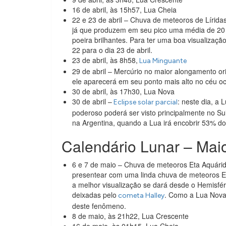
16 de abril, às 15h57, Lua Cheia
22 e 23 de abril – Chuva de meteoros de Lírida
já que produzem em seu pico uma média de 20 
poeira brilhantes. Para ter uma boa visualizaçã
22 para o dia 23 de abril.
23 de abril, às 8h58,
Lua Minguante
29 de abril – Mercúrio no maior alongamento or
ele aparecerá em seu ponto mais alto no céu oci
30 de abril, às 17h30, Lua Nova
30 de abril –
: neste dia, a 
Eclipse solar parcial
poderoso poderá ser visto principalmente no Su
na Argentina, quando a Lua irá encobrir 53% do
Calendário Lunar – Mai
6 e 7 de maio – Chuva de meteoros Eta Aquáridas:
presentear com uma linda chuva de meteoros Et
a melhor visualização se dará desde o Hemisféri
deixadas pelo
. Como a Lua Nova 
cometa Halley
deste fenômeno.
8 de maio, às 21h22, Lua Crescente