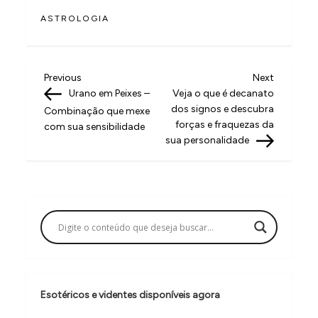
ASTROLOGIA
N
Previous
Next
Previous
Next
Post
Post
Urano em Peixes –
Veja o que é decanato
a
dos signos e descubra
Combinação que mexe
v
forças e fraquezas da
com sua sensibilidade
sua personalidade
e
g
a
ç
ã
o
d
Esotéricos e videntes disponíveis agora
e