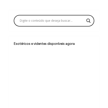
g
a
ç
ã
o
d
Esotéricos e videntes disponíveis agora
e
P
o
s
t