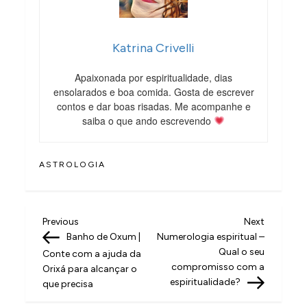
Katrina Crivelli
Apaixonada por espiritualidade, dias
ensolarados e boa comida. Gosta de escrever
contos e dar boas risadas. Me acompanhe e
saiba o que ando escrevendo
ASTROLOGIA
N
Previous
Next
Previous
Next
Post
Post
Banho de Oxum |
Numerologia espiritual –
a
Qual o seu
Conte com a ajuda da
v
compromisso com a
Orixá para alcançar o
espiritualidade?
que precisa
e