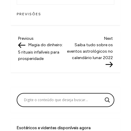
PREVISÕES
N
Previous
Next
Previous
Next
Post
Post
Magia do dinheiro:
Saiba tudo sobre os
a
eventos astrológicos no
5 rituais infalíveis para
v
calendário lunar 2022
prosperidade
e
g
a
ç
ã
o
d
Esotéricos e videntes disponíveis agora