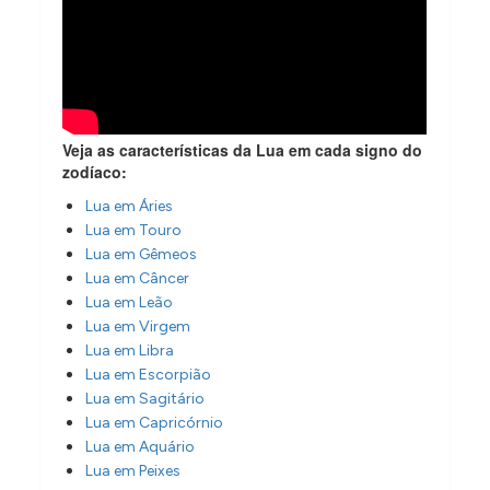
Veja as características da Lua em cada signo do
zodíaco:
Lua em Áries
Lua em Touro
Lua em Gêmeos
Lua em Câncer
Lua em Leão
Lua em Virgem
Lua em Libra
Lua em Escorpião
Lua em Sagitário
Lua em Capricórnio
Lua em Aquário
Lua em Peixes