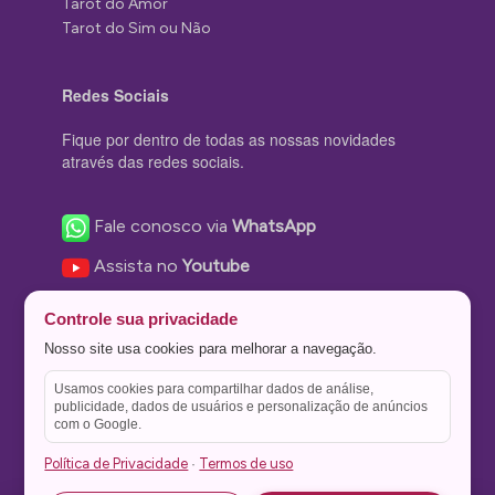
Tarot do Amor
Tarot do Sim ou Não
Redes Sociais
Fique por dentro de todas as nossas novidades
através das redes sociais.
Fale conosco via
WhatsApp
Assista no
Youtube
Nos acompanhe no
Facebook
Controle sua privacidade
Nos siga no
Instagram
Nosso site usa cookies para melhorar a navegação.
Nos siga no
Twitter
Usamos cookies para compartilhar dados de análise,
publicidade, dados de usuários e personalização de anúncios
Salve no
Pinterest
com o Google.
Política de Privacidade
Termos de uso
·