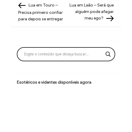
N
Post
Post
Lua em Touro –
Lua em Leão – Será que
a
alguém pode afagar
Precisa primeiro confiar
v
meu ego?
para depois se entregar
e
g
a
ç
ã
o
Esotéricos e videntes disponíveis agora
d
e
P
o
s