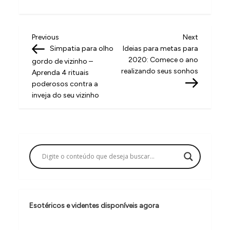
N
Previous
Next
Previous
Next
Post
Post
Simpatia para olho
Ideias para metas para
a
2020: Comece o ano
gordo de vizinho –
v
realizando seus sonhos
Aprenda 4 rituais
poderosos contra a
e
inveja do seu vizinho
g
a
ç
ã
o
d
e
Esotéricos e videntes disponíveis agora
P