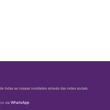
de todas as nossas novidades através das redes sociais.
co via
WhatsApp