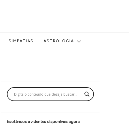
ologia, Tarot, Vidência, Bem-estar e Esoterismo aqui no blog
SIMPATIAS
ASTROLOGIA
Esotéricos e videntes disponíveis agora