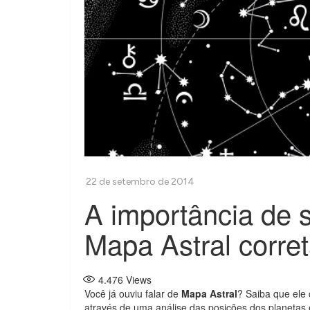
A importância de s
Mapa Astral corre
4.476
Views
Você já ouviu falar de
Mapa Astral
? Saiba que ele
através de uma análise das posições dos planetas