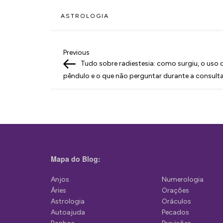
ASTROLOGIA
N
Previous
Previous
Post
Tudo sobre radiestesia: como surgiu, o uso 
a
pêndulo e o que não perguntar durante a consult
v
e
g
a
ç
Mapa do Blog:
ã
Anjos
Numerologia
o
Áries
Orações
d
Astrologia
Oráculos
Autoajuda
Pecados
e