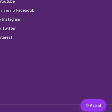
Youtube
anhe no
Facebook
o
Instagram
o
Twitter
nterest
Astrid
Astrid