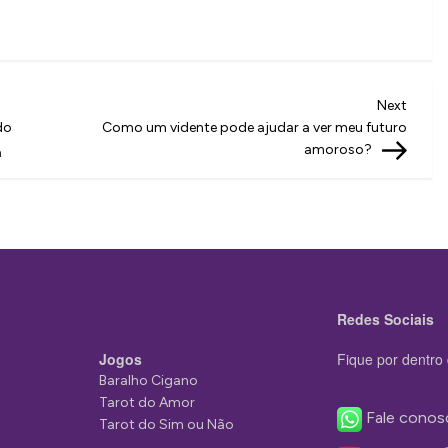
Next
Next
Post
do
Como um vidente pode ajudar a ver meu futuro
amoroso?
a
Redes Sociais
Jogos
Fique por dentro 
Baralho Cigano
Tarot do Amor
Fale conos
Tarot do Sim ou Não