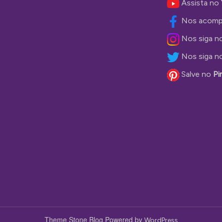
Assista no
Nos acomp
Nos siga n
Nos siga n
Salve no
Pi
Theme Stone Blog Powered by
WordPress