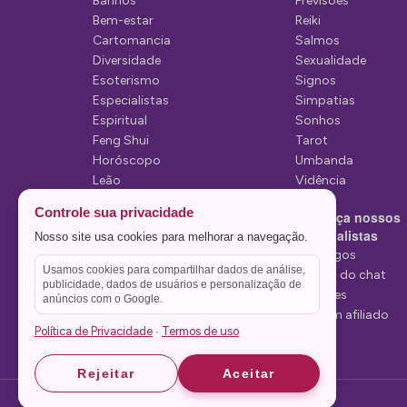
Banhos
Previsões
P
Bem-estar
Reiki
Cartomancia
Salmos
o
Diversidade
Sexualidade
s
Esoterismo
Signos
Especialistas
Simpatias
t
Espiritual
Sonhos
Feng Shui
Tarot
Horóscopo
Umbanda
Leão
Vidência
Lua
Controle sua privacidade
Conheça nossos
Mediunidade
Especialistas
Nosso site usa cookies para melhorar a navegação.
Mensagens
Tarólogos
Usamos cookies para compartilhar dados de análise,
Estelas do chat
publicidade, dados de usuários e personalização de
Videntes
anúncios com o Google.
Seja um afiliado
Política de Privacidade
Termos de uso
·
Rejeitar
Aceitar