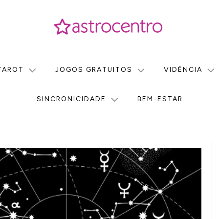
icas no nosso portal de conteúdo. Saiba agora tudo sobre Astr
do Astrocentro!
TAROT
JOGOS GRATUITOS
VIDÊNCIA
SINCRONICIDADE
BEM-ESTAR