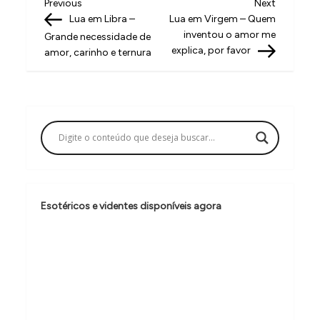
N
Previous
Next
Previous
Next
Post
Post
Lua em Libra –
Lua em Virgem – Quem
a
inventou o amor me
Grande necessidade de
v
explica, por favor
amor, carinho e ternura
e
g
a
ç
ã
o
Esotéricos e videntes disponíveis agora
d
e
P
o
s