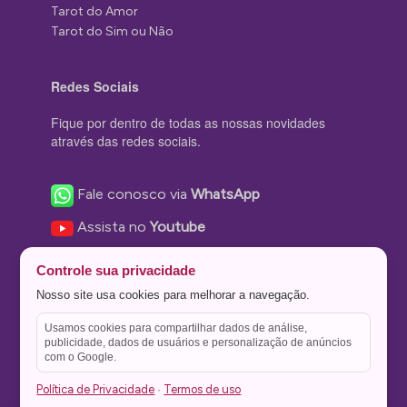
Tarot do Amor
Tarot do Sim ou Não
Redes Sociais
Fique por dentro de todas as nossas novidades
através das redes sociais.
Fale conosco via
WhatsApp
Assista no
Youtube
Nos acompanhe no
Facebook
Controle sua privacidade
Nos siga no
Instagram
Nosso site usa cookies para melhorar a navegação.
Nos siga no
Twitter
Usamos cookies para compartilhar dados de análise,
publicidade, dados de usuários e personalização de anúncios
Salve no
Pinterest
com o Google.
Política de Privacidade
Termos de uso
·