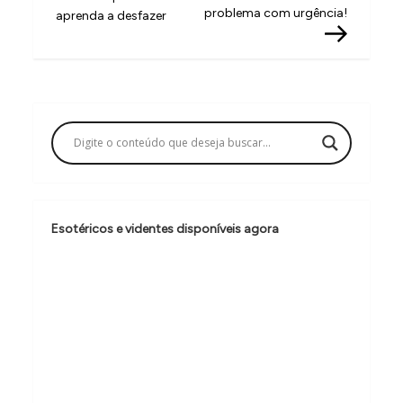
v
problema com urgência!
aprenda a desfazer
e
g
a
ç
ã
o
d
Esotéricos e videntes disponíveis agora
e
P
o
s
t