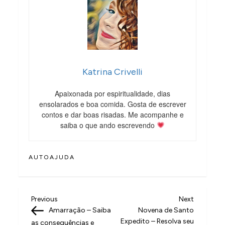
Katrina Crivelli
Apaixonada por espiritualidade, dias
ensolarados e boa comida. Gosta de escrever
contos e dar boas risadas. Me acompanhe e
saiba o que ando escrevendo
AUTOAJUDA
N
Previous
Next
Previous
Next
Post
Post
Amarração – Saiba
Novena de Santo
a
Expedito – Resolva seu
as consequências e