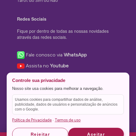
Tarot do Sim ou Não
Redes Sociais
Fique por dentro de todas as nossas novidades
através das redes sociais.
Fale conosco via
WhatsApp
Assista no
Youtube
Nos acompanhe no
Facebook
Controle sua privacidade
Nos siga no
Instagram
Nosso site usa cookies para melhorar a navegação.
Nos siga no
Twitter
Usamos cookies para compartilhar dados de análise,
publicidade, dados de usuários e personalização de anúncios
Salve no
Pinterest
com o Google.
Política de Privacidade
Termos de uso
·
Astrid
Astrid
Rejeitar
Aceitar