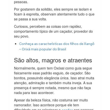
pessoas.
Por gostarem da solidão, eles sempre se isolam e
ficam à espreita, observam atentamente tudo o que
se passa a sua volta.
Curiosos, percebem as coisas com rapidez,
comportamento típico de um caçador, provedor do
seu povo.
Conheça as características dos filhos de Xangô
– Orixá mais popular do Brasil
São altos, magros e atraentes
Normalmente, quem tem Oxóssi como guia segue
fisicamente esse padrão esguio, de caçador. São
bonitos, possuindo elegância única. Isso atrai muita
atenção, admiração e também muita inveja. A sua
presença é sempre notada, mesmo que não faça
nada para isso acontecer.
Apesar da beleza física, não costuma ser muito
namorador. Isso acontece porque ele tem
dificuldade em se relacionar e
nas pessoas,