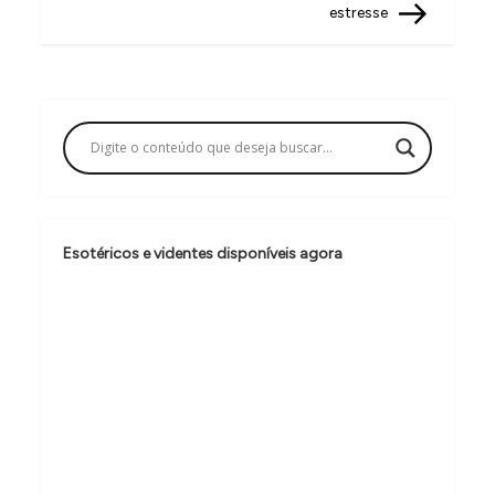
estresse
e
g
a
ç
ã
o
d
Esotéricos e videntes disponíveis agora
e
P
o
s
t