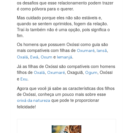
os desafios que esse relacionamento podem trazer
é como pólvora para o querer.
Mas cuidado porque eles não são estáveis e,
quando se sentem oprimidos, fogem da relação.
Traí-lo também não é uma opção, pois significa o
fim.
Os homens que possuem Oxóssi como guia são
mais compatíveis com filhas de
,
,
Oxumaré
Iansã
,
,
e
.
Oxalá
Ewá
Oxum
Iemanjá
Já as filhas de Oxóssi são compatíveis com homens
filhos de
,
, Oxaguiã,
, Oxóssi
Oxalá
Oxumaré
Ogum
e
.
Exu
Agora que você já sabe as características dos filhos
de Oxóssi, conheça um pouco mais sobre esse
que pode te proporcionar
orixá da natureza
felicidade!