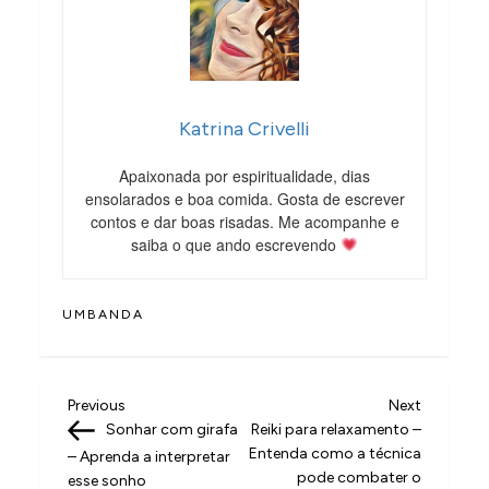
Katrina Crivelli
Apaixonada por espiritualidade, dias
ensolarados e boa comida. Gosta de escrever
contos e dar boas risadas. Me acompanhe e
saiba o que ando escrevendo
UMBANDA
N
Previous
Next
Previous
Next
Post
Post
Sonhar com girafa
Reiki para relaxamento –
a
Entenda como a técnica
– Aprenda a interpretar
v
pode combater o
esse sonho