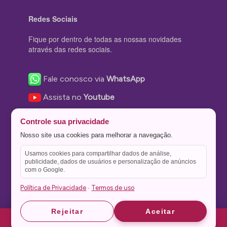
Redes Sociais
Fique por dentro de todas as nossas novidades
através das redes sociais.
Fale conosco via
WhatsApp
Assista no
Youtube
Nos acompanhe no
Facebook
Controle sua privacidade
Nos siga no
Instagram
Nosso site usa cookies para melhorar a navegação.
Nos siga no
Twitter
Usamos cookies para compartilhar dados de análise,
publicidade, dados de usuários e personalização de anúncios
Salve no
Pinterest
com o Google.
Política de Privacidade
Termos de uso
·
Astrid
Astrid
Rejeitar
Aceitar
Theme Stone Blog Powered by
WordPress