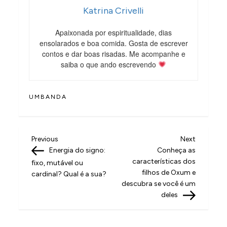
Katrina Crivelli
Apaixonada por espiritualidade, dias
ensolarados e boa comida. Gosta de escrever
contos e dar boas risadas. Me acompanhe e
saiba o que ando escrevendo
UMBANDA
N
Previous
Next
Previous
Next
Post
Post
Energia do signo:
Conheça as
a
características dos
fixo, mutável ou
v
filhos de Oxum e
cardinal? Qual é a sua?
descubra se você é um
e
deles
g
a