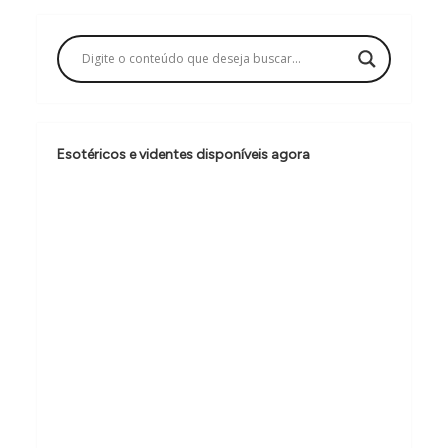
ç
ã
o
d
e
Esotéricos e videntes disponíveis agora
P
o
s
t