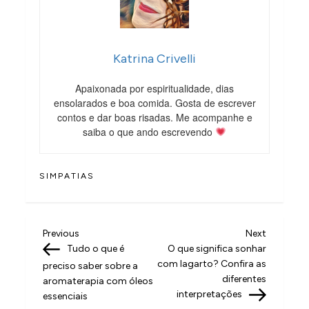
Katrina Crivelli
Apaixonada por espiritualidade, dias
ensolarados e boa comida. Gosta de escrever
contos e dar boas risadas. Me acompanhe e
saiba o que ando escrevendo
SIMPATIAS
N
Previous
Next
Previous
Next
Post
Post
Tudo o que é
O que significa sonhar
a
com lagarto? Confira as
preciso saber sobre a
v
diferentes
aromaterapia com óleos
interpretações
essenciais
e