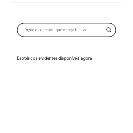
g
a
ç
ã
o
d
Esotéricos e videntes disponíveis agora
e
P
o
s
t