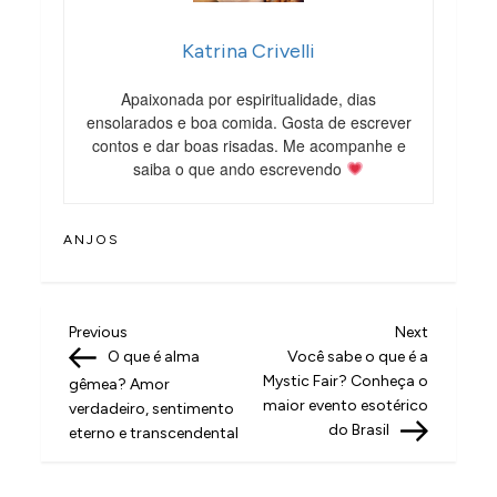
Katrina Crivelli
Apaixonada por espiritualidade, dias
ensolarados e boa comida. Gosta de escrever
contos e dar boas risadas. Me acompanhe e
saiba o que ando escrevendo
ANJOS
N
Previous
Next
Previous
Next
Post
Post
O que é alma
Você sabe o que é a
a
Mystic Fair? Conheça o
gêmea? Amor
v
maior evento esotérico
verdadeiro, sentimento
do Brasil
eterno e transcendental
e
g