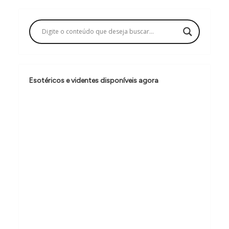
a
ç
ã
o
d
Esotéricos e videntes disponíveis agora
e
P
o
s
t