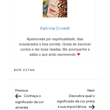
Katrina Crivelli
Apaixonada por espiritualidade, dias
ensolarados e boa comida. Gosta de escrever
contos e dar boas risadas. Me acompanhe e
saiba o que ando escrevendo
BEM-ESTAR
N
Previous
Next
Previous
Next
Post
Post
Conheça o
Descubra qual o
a
significado da cor preta
significado da cor
v
e sua importância
amarela