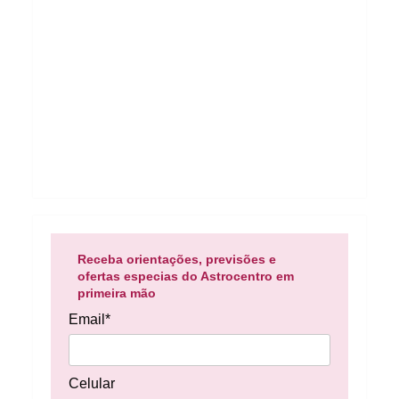
Receba orientações, previsões e
ofertas especias do Astrocentro em
primeira mão
Email*
Celular