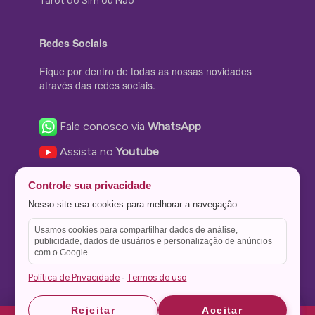
Tarot do Sim ou Não
Redes Sociais
Fique por dentro de todas as nossas novidades
através das redes sociais.
Fale conosco via
WhatsApp
Assista no
Youtube
Nos acompanhe no
Facebook
Controle sua privacidade
Nos siga no
Instagram
Nosso site usa cookies para melhorar a navegação.
Nos siga no
Twitter
Usamos cookies para compartilhar dados de análise,
publicidade, dados de usuários e personalização de anúncios
Salve no
Pinterest
com o Google.
Política de Privacidade
Termos de uso
·
Astrid
Astrid
Rejeitar
Aceitar