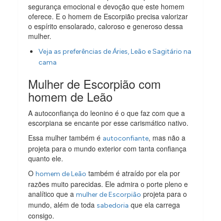
segurança emocional e devoção que este homem
oferece. E o homem de Escorpião precisa valorizar
o espírito ensolarado, caloroso e generoso dessa
mulher.
Veja as preferências de Áries, Leão e Sagitário na
cama
Mulher de Escorpião com
homem de Leão
A autoconfiança do leonino é o que faz com que a
escorpiana se encante por esse carismático nativo.
Essa mulher também é
, mas não a
autoconfiante
projeta para o mundo exterior com tanta confiança
quanto ele.
O
também é atraído por ela por
homem de Leão
razões muito parecidas. Ele admira o porte pleno e
analítico que a
projeta para o
mulher de Escorpião
mundo, além de toda
que ela carrega
sabedoria
consigo.