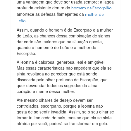
uma vantagem que deve ser usada sempre: a lagoa
profunda existente dentro do
homem de Escorpião
amortece as defesas flamejantes da
mulher de
.
Leão
Assim, quando o homem é de Escorpião e a mulher
de Leão, as chances dessa combinação de signos
dar certo são maiores que na situação oposta,
quando o homem é de Leão e a mulher de
Escorpião.
A leonina é calorosa, generosa, leal e amigável.
Mas essas características não impedem que ela se
sinta revoltada ao perceber que está sendo
dissecada pelo olhar profundo de Escorpião, que
quer desvendar todos os segredos da alma,
coração e mente dessa mulher.
Até mesmo olhares de desejo devem ser
controlados, escorpiano, porque a leonina não
gosta de se sentir invadida. Assim, se o seu olhar se
tornar íntimo cedo demais, mesmo que ela se sinta
atraída por você, poderá se transformar em gelo.