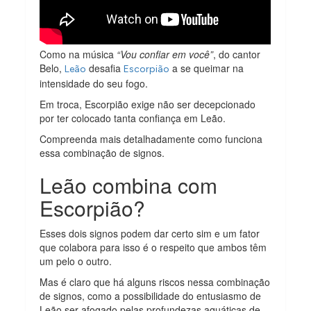
Como na música
“Vou confiar em você”
, do cantor
Belo,
desafia
a se queimar na
Leão
Escorpião
intensidade do seu fogo.
Em troca, Escorpião exige não ser decepcionado
por ter colocado tanta confiança em Leão.
Compreenda mais detalhadamente como funciona
essa combinação de signos.
Leão combina com
Escorpião?
Esses dois signos podem dar certo sim e um fator
que colabora para isso é o respeito que ambos têm
um pelo o outro.
Mas é claro que há alguns riscos nessa combinação
de signos, como a possibilidade do entusiasmo de
Leão ser afogado pelas profundezas aquáticas de