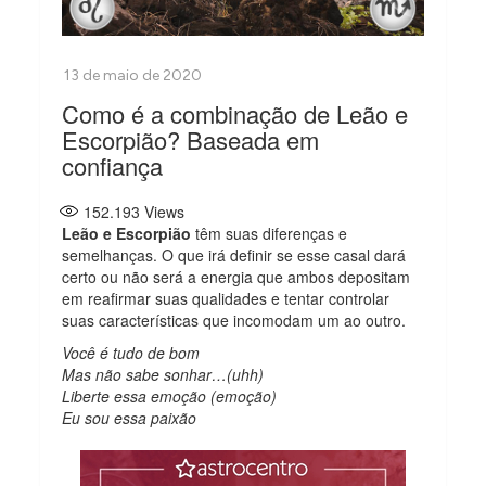
Como é a combinação de Leão e
Escorpião? Baseada em
confiança
152.193
Views
Leão e Escorpião
têm suas diferenças e
semelhanças. O que irá definir se esse casal dará
certo ou não será a energia que ambos depositam
em reafirmar suas qualidades e tentar controlar
suas características que incomodam um ao outro.
Você é tudo de bom
Mas não sabe sonhar…(uhh)
Liberte essa emoção (emoção)
Eu sou essa paixão