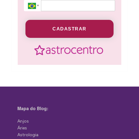
CADASTRAR
Mapa do Blog:
Anjos
Áries
Astrologia