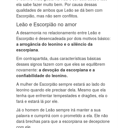
ela sabe fazer muito bem. Por causa dessas
qualidades de ambos que Leão se dá bem com
Escorpião, mas não sem conflitos.
Leão e Escorpião no amor
A desarmonia no relacionamento entre Leão e
Escorpião é desencadeada por dois motivos básico:
a arrogância do leonino e o silêncio da
escorpiana
.
Em contrapartida, duas características básicas
desses signos fazem com que eles se equilibrem
novamente:
a devoção da escorpiana e a
confiabilidade do leonino.
A mulher de Escorpião sempre estará ao lado do
leonino quando ele precisar dela. Mesmo que ela
tenha que enfrentar tempestades e dragões, ela o
fará e estará lá por ele.
Já o homem de Leão sempre irá manter a sua
palavra e cumprirá com o prometido a ela. Ele não
dará brechas para que a escorpiana se decepcione
com ele.