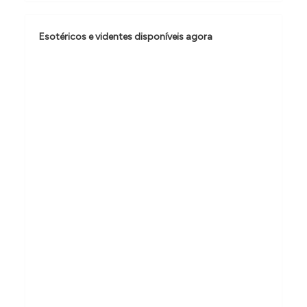
ã
o
Esotéricos e videntes disponíveis agora
d
e
P
o
s
t