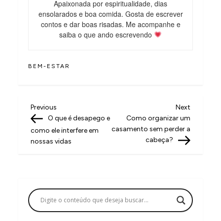
Apaixonada por espiritualidade, dias
ensolarados e boa comida. Gosta de escrever
contos e dar boas risadas. Me acompanhe e
saiba o que ando escrevendo
BEM-ESTAR
N
Previous
Next
Previous
Next
Post
Post
O que é desapego e
Como organizar um
a
casamento sem perder a
como ele interfere em
v
cabeça?
nossas vidas
e
g
a
ç